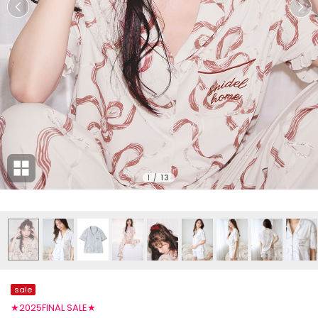
1
/
13
sale
★2025FINAL SALE★