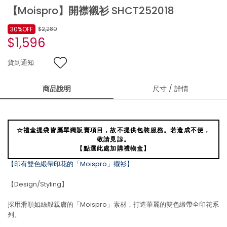
【Moispro】開襟襯衫 SHCT252018
30%OFF
$2,280
$1,596
貨到通知
商品說明
尺寸 / 詳情
☆禮盒提袋皆屬單獨販賣項目，故不提供包裝服務。若造成不便，
敬請見諒。
【點選此處加購禮物盒】
【印有雙色緞帶印花的「Moispro」襯衫】
【Design/Styling】
採用滑順如絲般親膚的「Moispro」素材，打造華麗的雙色緞帶全印花系
列。