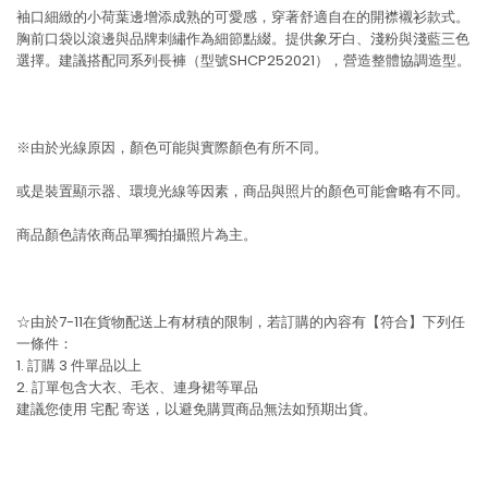
袖口細緻的小荷葉邊增添成熟的可愛感，穿著舒適自在的開襟襯衫款式。
胸前口袋以滾邊與品牌刺繡作為細節點綴。提供象牙白、淺粉與淺藍三色
選擇。建議搭配同系列長褲（型號SHCP252021），營造整體協調造型。
※由於光線原因，顏色可能與實際顏色有所不同。
或是裝置顯示器、環境光線等因素，商品與照片的顏色可能會略有不同。
商品顏色請依商品單獨拍攝照片為主。
☆由於7-11在貨物配送上有材積的限制，若訂購的內容有【符合】下列任
一條件：
1. 訂購 3 件單品以上
2. 訂單包含大衣、毛衣、連身裙等單品
建議您使用
宅配
寄送，以避免購買商品無法如預期出貨。