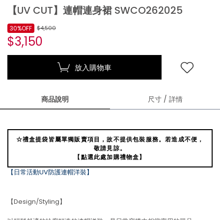
【UV CUT】連帽連身裙 SWCO262025
30%OFF
$4,500
$3,150
放入購物車
商品說明
尺寸 / 詳情
☆禮盒提袋皆屬單獨販賣項目，故不提供包裝服務。若造成不便，
敬請見諒。
【點選此處加購禮物盒】
【日常活動UV防護連帽洋裝】
【Design/Styling】