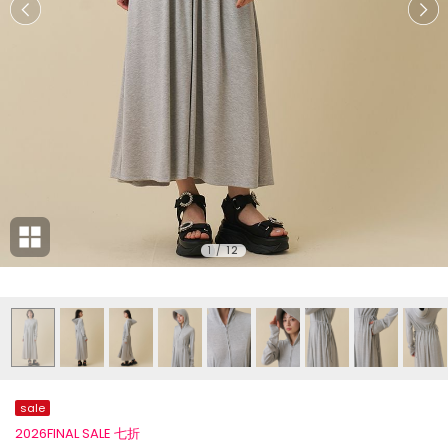
1
/
12
sale
2026FINAL SALE 七折