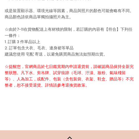
或是裝置顯示器、環境光線等因素，商品與照片的顏色可能會略有不同。
商品顏色請依商品單獨拍攝照片為主。
☆由於7-11在貨物配送上有材積的限制，若訂購的內容有【符合】下列任
一條件：
1. 訂購 3 件單品以上
2. 訂單包含大衣、毛衣、連身裙等單品
建議您使用
宅配
寄送，以避免購買商品無法如預期出貨。
☆提醒您，官網商品於七日鑑賞期內申請退貨前，請確認商品保持全新完
整狀態。凡下水、剪吊牌、試穿痕跡（毛球、汙漬、妝粉、氣味殘留
等）、人為加工，或配件、包裝（含包裝袋、衣架、鞋盒、贈品等）不完
整者，恕不接受退貨。詳情請參考退換貨政策。