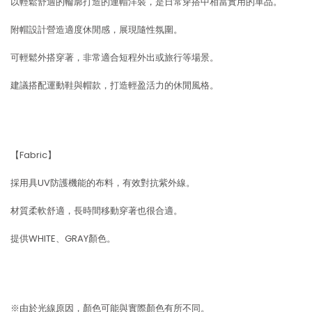
以輕鬆舒適的輪廓打造的連帽洋裝，是日常穿搭中相當實用的單品。
附帽設計營造適度休閒感，展現隨性氛圍。
可輕鬆外搭穿著，非常適合短程外出或旅行等場景。
建議搭配運動鞋與帽款，打造輕盈活力的休閒風格。
【Fabric】
採用具UV防護機能的布料，有效對抗紫外線。
材質柔軟舒適，長時間移動穿著也很合適。
提供WHITE、GRAY顏色。
※由於光線原因，顏色可能與實際顏色有所不同。