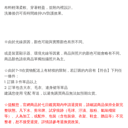
布料輕薄柔軟、穿著輕盈，並附內裡設計。
洗滌後仍可長時間維持UV防護效果。
※由於光線原因，顏色可能與實際顏色有所不同。
或是裝置顯示器、環境光線等因素，商品與照片的顏色可能會略有不同。
商品顏色請依商品單獨拍攝照片為主。
☆由於7-11在貨物配送上有材積的限制，若訂購的內容有【符合】下列任
一條件：
1. 訂購 3 件單品以上
2. 訂單包含大衣、毛衣、連身裙等單品
建議您使用
宅配
寄送，以避免購買商品無法如預期出貨。
☆提醒您，官網商品於七日鑑賞期內申請退貨前，請確認商品保持全新完
整狀態。凡下水、剪吊牌、試穿痕跡（毛球、汙漬、妝粉、氣味殘留
等）、人為加工，或配件、包裝（含包裝袋、衣架、鞋盒、贈品等）不完
整者，恕不接受退貨。詳情請參考退換貨政策。