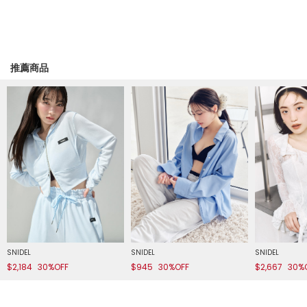
推薦商品
SNIDEL
SNIDEL
SNIDEL
$2,184
30%OFF
$945
30%OFF
$2,667
30%