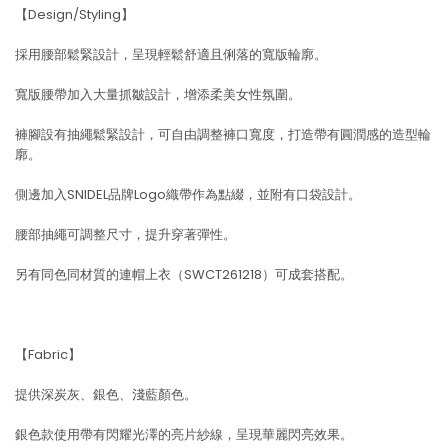
【Design/Styling】
採用腰部鬆緊設計，呈現輕鬆舒適且俐落的寬版輪廓。
寬版腰帶加入大量抓皺設計，增添柔美女性氛圍。
褲腳設有抽繩鬆緊設計，可自由調整褲口寬度，打造帶有圓潤感的造型輪
廓。
側邊加入SNIDEL品牌Logo織帶作為點綴，並附有口袋設計。
腰部抽繩可調整尺寸，提升穿著彈性。
另有同色同材質的連帽上衣（SWCT261218）可成套搭配。
【Fabric】
提供深炭灰、銀色、淺藍顏色。
銀色款使用帶有閃耀光澤的亮片紗線，呈現華麗閃亮效果。