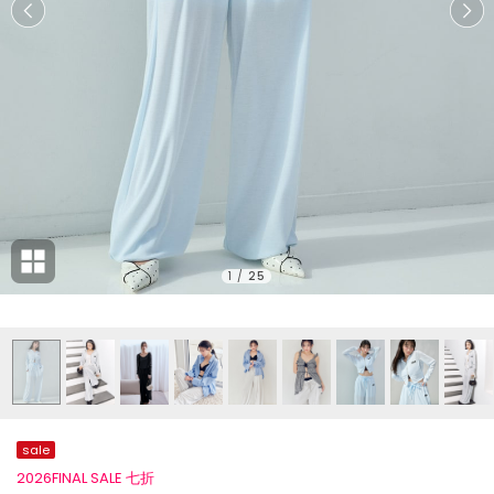
1
/
25
sale
2026FINAL SALE 七折