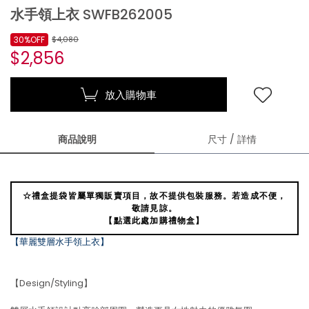
水手領上衣 SWFB262005
30%OFF
$4,080
$2,856
放入購物車
商品說明
尺寸 / 詳情
☆禮盒提袋皆屬單獨販賣項目，故不提供包裝服務。若造成不便，
敬請見諒。
【點選此處加購禮物盒】
【華麗雙層水手領上衣】
【Design/Styling】