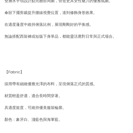
雙層水手領設計點亮臉部周圍，營造更具女性魅力的優雅氛圍。
傘狀下擺剪裁提升腰線視覺位置，達到修飾身形效果。
在適度蓬度中維持俐落比例，展現剛剛好的平衡感。
無論搭配西裝褲或短版下身單品，都能靈活應對日常與正式場合。
【Fabric】
採用帶有細緻優雅光澤的布料，呈現俐落正式的質感。
材質輕盈舒適，適合長時間穿著。
具適度挺度，可維持優美服裝輪廓。
顏色：象牙白、淺藍色與海軍藍。