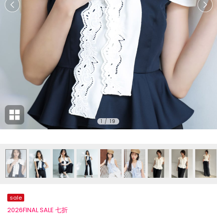
1
/
19
sale
2026FINAL SALE 七折