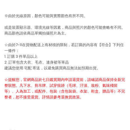
※由於光線原因，顏色可能與實際顏色有所不同。
或是裝置顯示器、環境光線等因素，商品與照片的顏色可能會略有不同。
商品顏色請依商品單獨拍攝照片為主。
☆由於7-11在貨物配送上有材積的限制，若訂購的內容有【符合】下列任
一條件：
1. 訂購 3 件單品以上
2. 訂單包含大衣、毛衣、連身裙等單品
建議您使用
宅配
寄送，以避免購買商品無法如預期出貨。
☆提醒您，官網商品於七日鑑賞期內申請退貨前，請確認商品保持全新完
整狀態。凡下水、剪吊牌、試穿痕跡（毛球、汙漬、妝粉、氣味殘留
等）、人為加工，或配件、包裝（含包裝袋、衣架、鞋盒、贈品等）不完
整者，恕不接受退貨。詳情請參考退換貨政策。