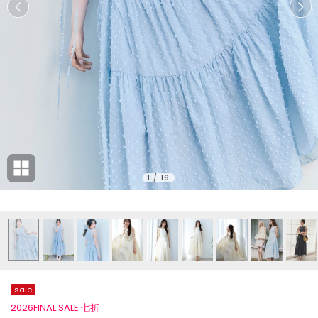
1
/
16
sale
2026FINAL SALE 七折