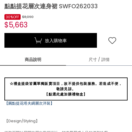
點點提花層次連身裙 SWFO262033
30%OFF
$8,090
$5,663
放入購物車
商品說明
尺寸 / 詳情
☆禮盒提袋皆屬單獨販賣項目，故不提供包裝服務。若造成不便，
敬請見諒。
【點選此處加購禮物盒】
【圓點提花塔夫綢層次洋裝】
【Design/Styling】