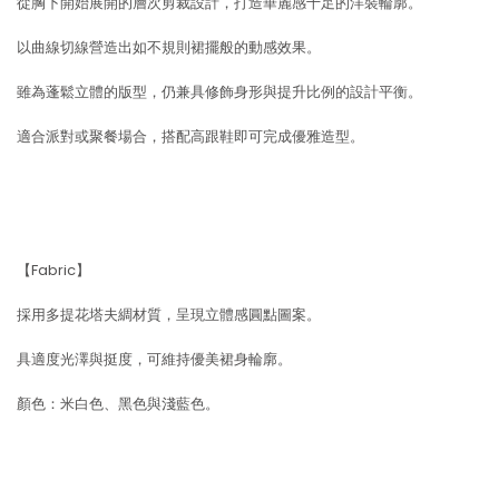
從胸下開始展開的層次剪裁設計，打造華麗感十足的洋裝輪廓。
以曲線切線營造出如不規則裙擺般的動感效果。
雖為蓬鬆立體的版型，仍兼具修飾身形與提升比例的設計平衡。
適合派對或聚餐場合，搭配高跟鞋即可完成優雅造型。
【Fabric】
採用多提花塔夫綢材質，呈現立體感圓點圖案。
具適度光澤與挺度，可維持優美裙身輪廓。
顏色：米白色、黑色與淺藍色。