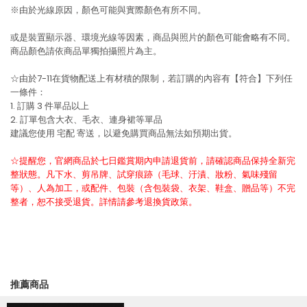
※由於光線原因，顏色可能與實際顏色有所不同。
或是裝置顯示器、環境光線等因素，商品與照片的顏色可能會略有不同。
商品顏色請依商品單獨拍攝照片為主。
☆由於7-11在貨物配送上有材積的限制，若訂購的內容有【符合】下列任
一條件：
1. 訂購 3 件單品以上
2. 訂單包含大衣、毛衣、連身裙等單品
建議您使用
宅配
寄送，以避免購買商品無法如預期出貨。
☆提醒您，官網商品於七日鑑賞期內申請退貨前，請確認商品保持全新完
整狀態。凡下水、剪吊牌、試穿痕跡（毛球、汙漬、妝粉、氣味殘留
等）、人為加工，或配件、包裝（含包裝袋、衣架、鞋盒、贈品等）不完
整者，恕不接受退貨。詳情請參考退換貨政策。
推薦商品