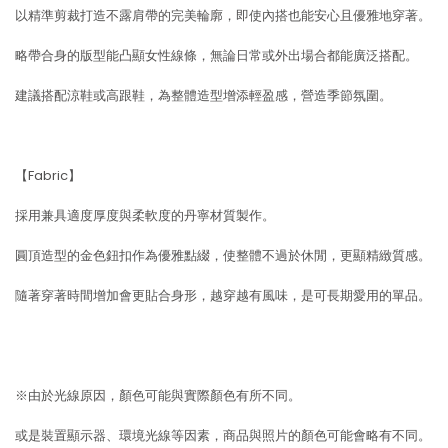
以精準剪裁打造不露肩帶的完美輪廓，即使內搭也能安心且優雅地穿著。
略帶合身的版型能凸顯女性線條，無論日常或外出場合都能廣泛搭配。
建議搭配涼鞋或高跟鞋，為整體造型增添輕盈感，營造季節氛圍。
【Fabric】
採用兼具適度厚度與柔軟度的丹寧材質製作。
圓頂造型的金色鈕扣作為優雅點綴，使整體不過於休閒，更顯精緻質感。
隨著穿著時間增加會更貼合身形，越穿越有風味，是可長期愛用的單品。
※由於光線原因，顏色可能與實際顏色有所不同。
或是裝置顯示器、環境光線等因素，商品與照片的顏色可能會略有不同。