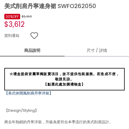
美式削肩丹寧連身裙 SWFO262050
30%OFF
$5,160
$3,612
貨到通知
商品說明
尺寸 / 詳情
☆禮盒提袋皆屬單獨販賣項目，故不提供包裝服務。若造成不便，
敬請見諒。
【點選此處加購禮物盒】
【美式休閒風削肩丹寧洋裝】
【Design/Styling】
將去年熱銷的丹寧洋裝，升級為更符合本季流行的美式削肩設計。