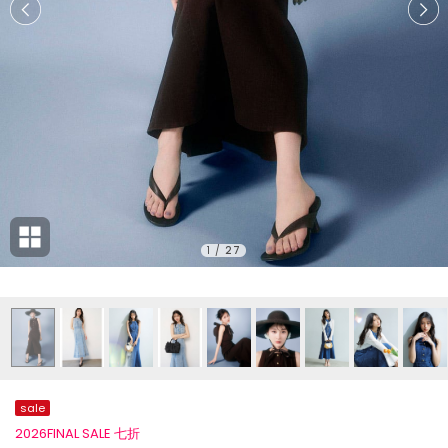
1
/
27
sale
2026FINAL SALE 七折