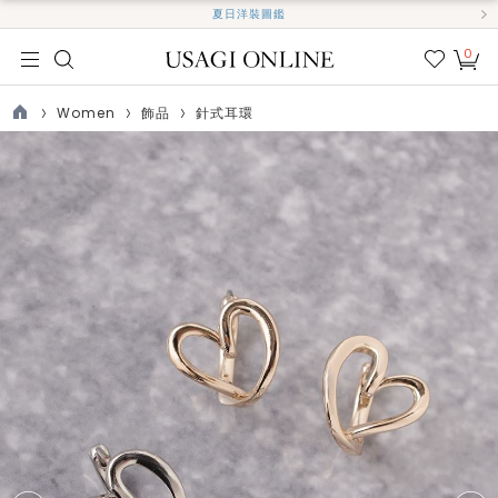
夏日洋裝圖鑑
0
我的
最愛
Women
飾品
針式耳環
TOP