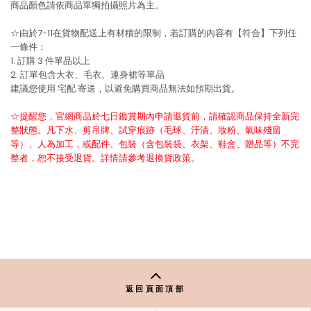
商品顏色請依商品單獨拍攝照片為主。
☆由於7-11在貨物配送上有材積的限制，若訂購的內容有【符合】下列任
一條件：
1. 訂購 3 件單品以上
2. 訂單包含大衣、毛衣、連身裙等單品
建議您使用
宅配
寄送，以避免購買商品無法如預期出貨。
☆提醒您，官網商品於七日鑑賞期內申請退貨前，請確認商品保持全新完
整狀態。凡下水、剪吊牌、試穿痕跡（毛球、汙漬、妝粉、氣味殘留
等）、人為加工，或配件、包裝（含包裝袋、衣架、鞋盒、贈品等）不完
整者，恕不接受退貨。詳情請參考退換貨政策。
返回頁面頂部