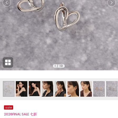
1
/
13
sale
2026FINAL SALE 七折