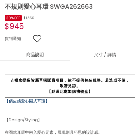
不規則愛心耳環 SWGA262663
30%OFF
$1,350
$945
貨到通知
商品說明
尺寸 / 詳情
☆禮盒提袋皆屬單獨販賣項目，故不提供包裝服務。若造成不便，
敬請見諒。
【點選此處加購禮物盒】
【俏皮感愛心圈式耳環】
【Design/Styling】
在圈式耳環中融入愛心元素，展現別具巧思的設計感。