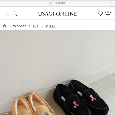
夏日洋裝圖鑑
0
我的
最愛
Women
鞋子
平底鞋
TOP