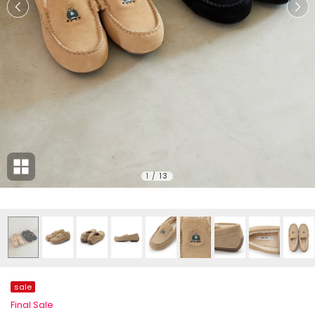
1
/
13
sale
Final Sale