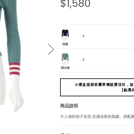
$1,580
F
深藍
F
湖水綠
☆禮盒提袋皆屬單獨販賣項目，故
【點選
商品說明
大人感的領子造型,充滿清新的氛圍。搭配