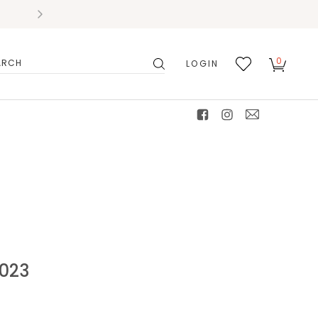
0
LOGIN
搜
我的
尋
最愛
facebook
instagram
mail
023