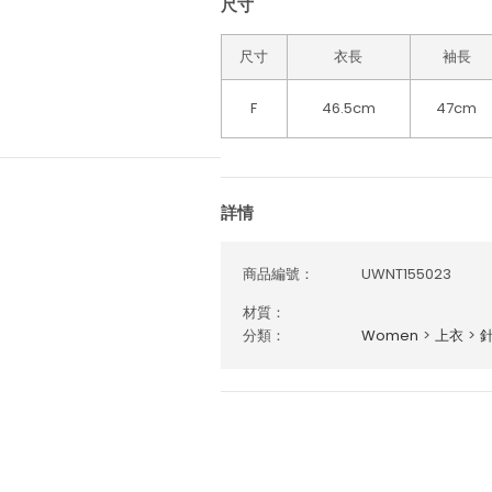
尺寸
尺寸
衣長
袖長
F
46.5cm
47cm
詳情
商品編號：
UWNT155023
材質：
分類：
Women
>
上衣
>