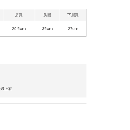
肩寬
胸圍
下擺寬
29.5cm
35cm
27cm
針織上衣