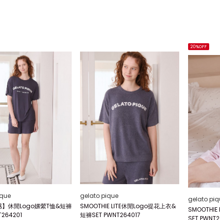
20%OFF
ique
gelato pique
gelato piq
】休閒Logo嫘縈T恤&短褲
SMOOTHIE LITE休閒Logo提花上衣&
SMOOTHI
T264201
短褲SET PWNT264017
SET PWNT2