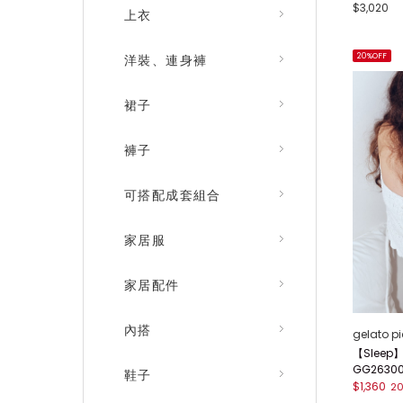
$3,020
上衣
20%OFF
洋裝、連身褲
裙子
褲子
可搭配成套組合
家居服
家居配件
內搭
gelato p
【Slee
GG2630
鞋子
$1,360
2