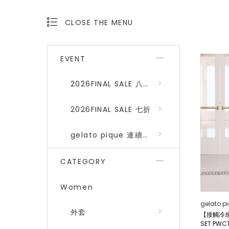
CLOSE THE MENU
OPEN THE MENU
EVENT
2026FINAL SALE 八折 (gelato pique、SNIDEL HOME)
2026FINAL SALE 七折
gelato pique 連續品番八折
CATEGORY
Women
gelato p
外套
【接觸冷感
SET PWC