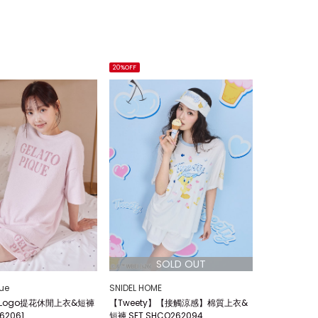
20%OFF
ue
SNIDEL HOME
E Logo提花休閒上衣&短褲
【Tweety】【接觸涼感】棉質上衣&
62061
短褲 SET SHCO262094