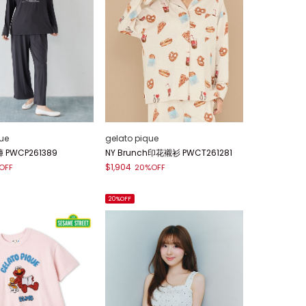
ue
gelato pique
 PWCP261389
NY Brunch印花襯衫 PWCT261281
$1,904
OFF
20%OFF
20%OFF