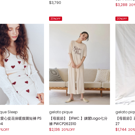
$3,790
$3,288
20
20%OFF
20%OFF
ique Sleep
gelato pique
gelato piq
p】愛心提花保暖腹圍短褲 PS
【母親節】【IFMC.】嫘縈Logo七分
【母親節】花
04
褲 PWCP262310
27
$2,136
$1,744
0%OFF
20%OFF
20%