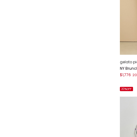
gelato p
NY Brun
$1,776
20
20%OFF