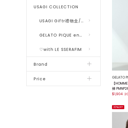
USAGI COLLECTION
USAGI Giftr禮物盒/包裝盒
GELATO PIQUE encounters DRAGON QUEST 勇者鬥惡龍 二彈
♡with LE SSERAFIM
Brand
GELATO P
Price
【HOMME
褲 PMNP26
$1,904
2
20%OFF