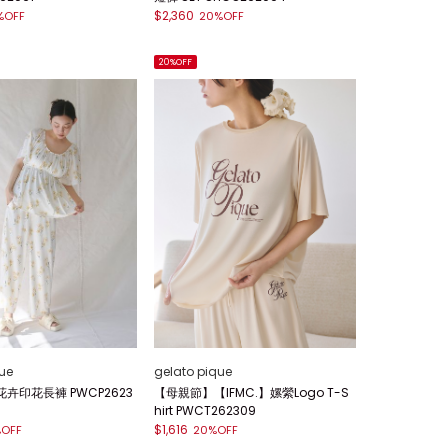
$2,360
%OFF
20%OFF
20%OFF
ue
gelato pique
卉印花長褲 PWCP2623
【母親節】【IFMC.】嫘縈Logo T-S
hirt PWCT262309
$1,616
OFF
20%OFF