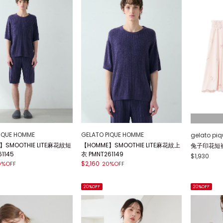
IQUE HOMME
GELATO PIQUE HOMME
gelato piq
】SMOOTHIE LITE麻花紋短
【HOMME】SMOOTHIE LITE麻花紋上
兔子印花短褲 
1145
衣 PMNT261149
$1,930
$2,160
0%OFF
20%OFF
20%OFF
20%OFF