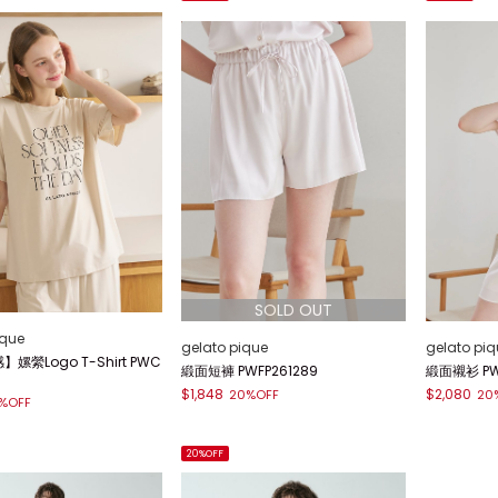
ique
gelato pique
gelato piq
嫘縈Logo T-Shirt PWC
緞面短褲 PWFP261289
緞面襯衫 PW
$1,848
$2,080
20%OFF
20
%OFF
20%OFF