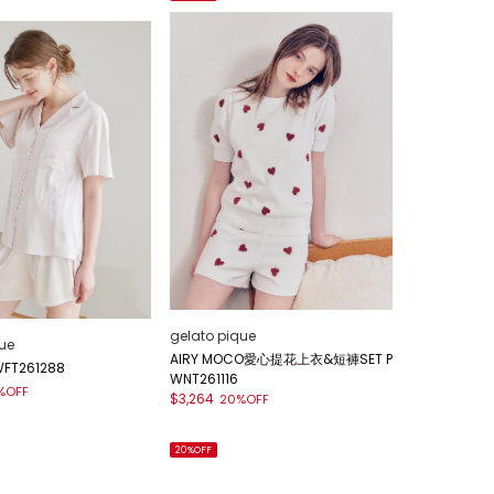
gelato pique
ue
AIRY MOCO愛心提花上衣&短褲SET P
FT261288
WNT261116
%OFF
$3,264
20%OFF
20%OFF