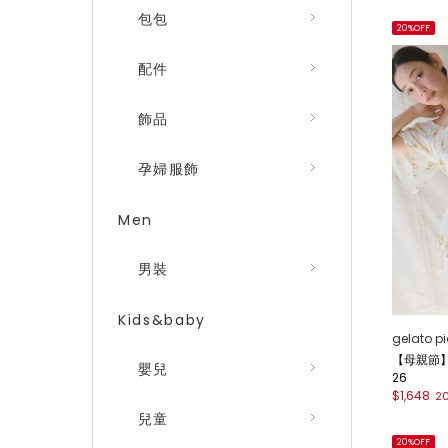
包包
20%OFF
配件
飾品
孕婦服飾
Men
男裝
Kids&baby
gelato p
【母親節】
嬰兒
26
$1,648
2
兒童
20%OFF