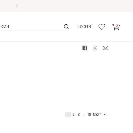
0
LOGIN
搜
我的
尋
最愛
facebook
instagram
mail
1
2
3
...
16
NEXT