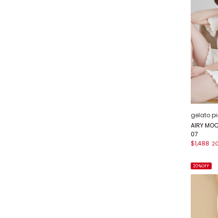
gelato p
AIRY M
07
$1,488
2
20%OFF