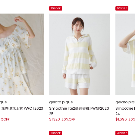
20%OFF
20%OFF
ique
gelato pique
gelato piq
花卉印花上衣 PWCT2623
Smoothie lite2條紋短褲 PWNP2620
Smoothie
25
24
$1,320
$1,696
0%OFF
20%OFF
20
20%OFF
20%OFF