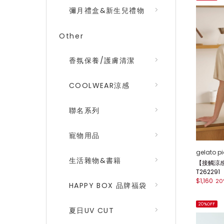
彌月禮盒&新生兒禮物
Other
香氛保養/護膚清潔
COOLWEAR涼感
聯名系列
寵物用品
gelato p
生活雜物&書籍
【接觸涼感】
T262291
$1,160
20
HAPPY BOX 品牌福袋
20%OFF
夏日UV CUT