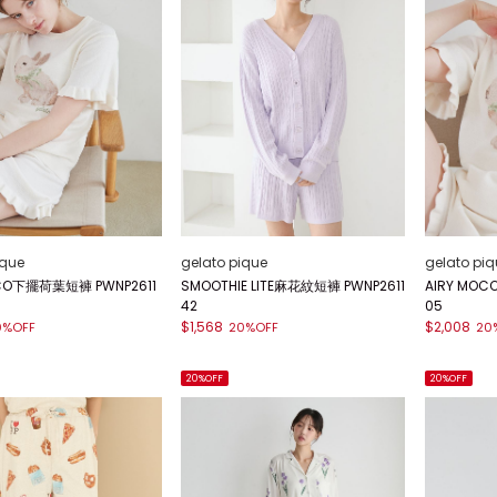
ique
gelato pique
gelato piq
OCO下擺荷葉短褲 PWNP2611
SMOOTHIE LITE麻花紋短褲 PWNP2611
AIRY MO
42
05
$1,568
$2,008
0%OFF
20%OFF
20
20%OFF
20%OFF