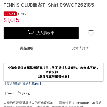
TENNIS CLUB圖案T-Shirt 09WCT262185
30%OFF
$1,450
$1,015
放入購物車
商品說明
尺寸 / 詳情
☆禮盒提袋皆屬單獨販賣項目，故不提供包裝服務。若造成不便，
敬請見諒。
【點選此處加購禮物盒】
【復古調隨性質感印花T恤】
【Design/Styling】
以紐約客夏季避暑常去的經典度假地——漢普頓斯（Hampton）為靈感