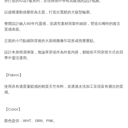
所打造的印花T恤系列，呈現休閒中帶有高級感的設計氛圍。
以虛構運動俱樂部為主題，打造出寬鬆的大版型輪廓。
整體設計融入90年代靈感，並講究素材與製作細節，營造出獨特的復古
質感表面。
正面的小巧點綴與背後的大面積圖像印花形成視覺重點。
設計本身簡潔俐落，無論單穿或作為外套內搭，都能依不同穿搭方式在四
季中靈活運用。
【Fabric】
使用具有適度蓬鬆感的棉質天竺布料，並透過水洗加工呈現富有層次的質
感。
【Color】
顏色提供：WHT、GRN、PNK。