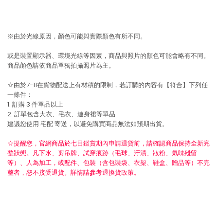
※由於光線原因，顏色可能與實際顏色有所不同。
或是裝置顯示器、環境光線等因素，商品與照片的顏色可能會略有不同。
商品顏色請依商品單獨拍攝照片為主。
☆由於7-11在貨物配送上有材積的限制，若訂購的內容有【符合】下列任
一條件：
1. 訂購 3 件單品以上
2. 訂單包含大衣、毛衣、連身裙等單品
建議您使用
宅配
寄送，以避免購買商品無法如預期出貨。
☆提醒您，官網商品於七日鑑賞期內申請退貨前，請確認商品保持全新完
整狀態。凡下水、剪吊牌、試穿痕跡（毛球、汙漬、妝粉、氣味殘留
等）、人為加工，或配件、包裝（含包裝袋、衣架、鞋盒、贈品等）不完
整者，恕不接受退貨。詳情請參考退換貨政策。