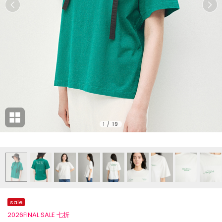
1
/
19
sale
2026FINAL SALE 七折