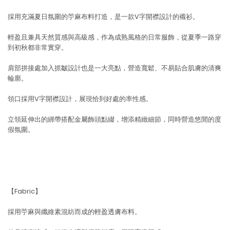
採用充滿夏日氛圍的苧麻布料打造，是一款V字開襟設計的襯衫。
輕盈且兼具天然質感與高級感，作為成熟風格的日常服飾，從夏季一路穿
到初秋都非常實穿。
肩部拼接處加入抓皺設計也是一大亮點，營造寬鬆、不易貼合肌膚的清爽
輪廓。
領口採用V字開襟設計，展現恰到好處的率性感。
立領延伸出的綁帶搭配金屬飾頭點綴，增添精緻細節，同時營造悠閒的度
假氛圍。
【Fabric】
採用苧麻與纖維素混紡而成的輕盈透膚布料。