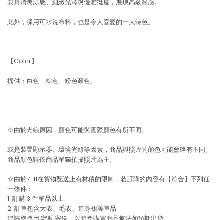
兼具清爽涼感、細緻光澤與優雅挺度，展現高級質感。
此外，採用可水洗布料，也是令人喜愛的一大特色。
【Color】
提供：白色、棕色、粉色顏色。
※由於光線原因，顏色可能與實際顏色有所不同。
或是裝置顯示器、環境光線等因素，商品與照片的顏色可能會略有不同。
商品顏色請依商品單獨拍攝照片為主。
☆由於7-11在貨物配送上有材積的限制，若訂購的內容有【符合】下列任
一條件：
1. 訂購 3 件單品以上
2. 訂單包含大衣、毛衣、連身裙等單品
建議您使用
宅配
寄送，以避免購買商品無法如預期出貨。