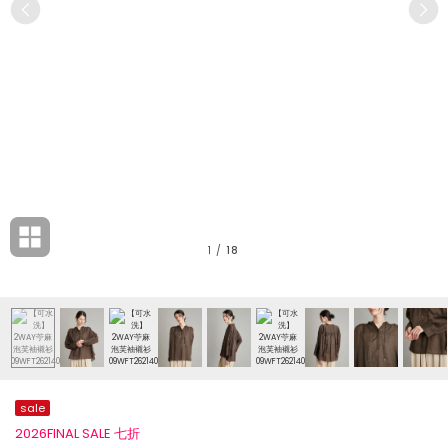
1
/
18
sale
2026FINAL SALE 七折