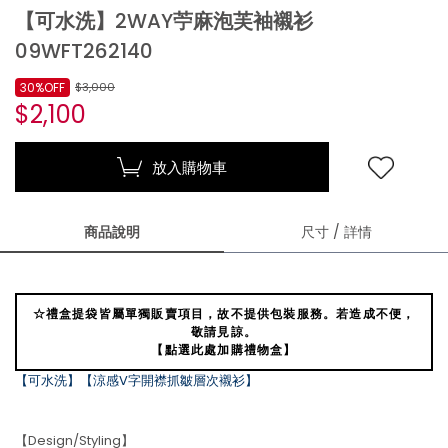
【可水洗】2WAY苧麻泡芙袖襯衫
09WFT262140
30%OFF
$3,000
$2,100
放入購物車
商品說明
尺寸 / 詳情
☆禮盒提袋皆屬單獨販賣項目，故不提供包裝服務。若造成不便，
敬請見諒。
【點選此處加購禮物盒】
【可水洗】【涼感V字開襟抓皺層次襯衫】
【Design/Styling】