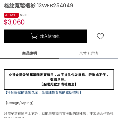
格紋寬鬆襯衫 13WFB254049
40%OFF
$5,100
$3,060
放入購物車
商品說明
尺寸 / 詳情
☆禮盒提袋皆屬單獨販賣項目，故不提供包裝服務。若造成不便，
敬請見諒。
【點選此處加購禮物盒】
【恰到好處的慵懶氛圍，呈現隨性質感的寬版襯衫】
【Design/Styling】
只需單穿在簡單上衣外，就能展現如同古著般的隨性感，非常適合作為輕