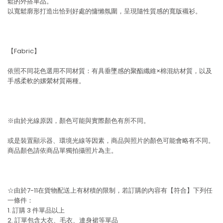
鬆的外搭單品。
以寬鬆廓形打造出恰到好處的慵懶氛圍，呈現隨性質感的寬版襯衫。
【Fabric】
依照不同花色選用不同材質：有具垂墜感的聚酯纖維×棉混紡材質，以及
手感柔軟的嫘縈材質兩種。
※由於光線原因，顏色可能與實際顏色有所不同。
或是裝置顯示器、環境光線等因素，商品與照片的顏色可能會略有不同。
商品顏色請依商品單獨拍攝照片為主。
☆由於7-11在貨物配送上有材積的限制，若訂購的內容有【符合】下列任
一條件：
1. 訂購 3 件單品以上
2. 訂單包含大衣、毛衣、連身裙等單品