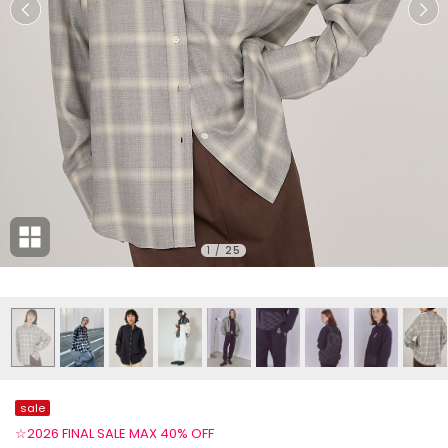
1
/
25
sale
☆2026 FINAL SALE MAX 40% OFF