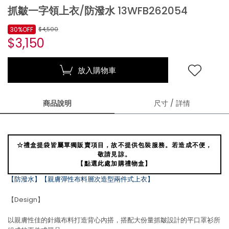
抓皺一字領上衣/防潑水 13WFB262054
30%OFF
$4,500
$3,150
放入購物車
商品說明
尺寸 / 詳情
☆禮盒提袋皆屬單獨販賣項目，故不提供包裝服務。若造成不便，
敬請見諒。
【點選此處加購禮物盒】
【防潑水】【親膚彈性布料層次造型兩件式上衣】
【Design】
以親膚性佳的針織布料打造背心內搭，搭配大份量抓皺設計的平口罩衫所