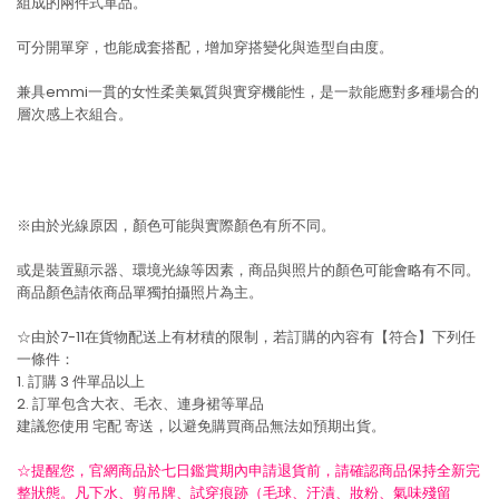
組成的兩件式單品。
可分開單穿，也能成套搭配，增加穿搭變化與造型自由度。
兼具emmi一貫的女性柔美氣質與實穿機能性，是一款能應對多種場合的
層次感上衣組合。
※由於光線原因，顏色可能與實際顏色有所不同。
或是裝置顯示器、環境光線等因素，商品與照片的顏色可能會略有不同。
商品顏色請依商品單獨拍攝照片為主。
☆由於7-11在貨物配送上有材積的限制，若訂購的內容有【符合】下列任
一條件：
1. 訂購 3 件單品以上
2. 訂單包含大衣、毛衣、連身裙等單品
建議您使用
宅配
寄送，以避免購買商品無法如預期出貨。
☆提醒您，官網商品於七日鑑賞期內申請退貨前，請確認商品保持全新完
整狀態。凡下水、剪吊牌、試穿痕跡（毛球、汙漬、妝粉、氣味殘留