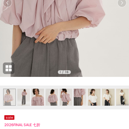
1
/
16
sale
2026FINAL SALE 七折