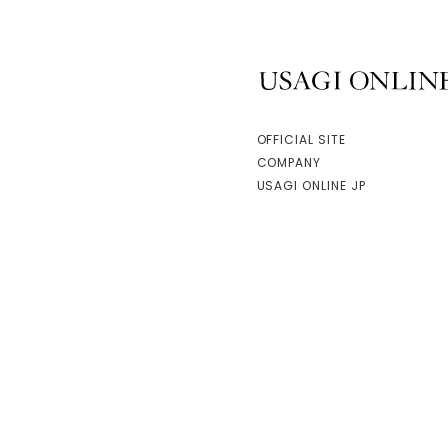
USAGI ONLINE
OFFICIAL SITE
COMPANY
USAGI ONLINE JP
facebook
instagram
Copyright © mash style lab(taiwan) Co.,Ltd. All Rights Reserved.