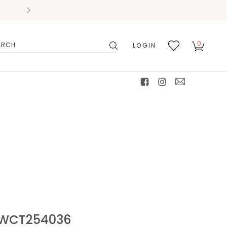
0
LOGIN
搜
我的
尋
最愛
facebook
instagram
mail
CT254036