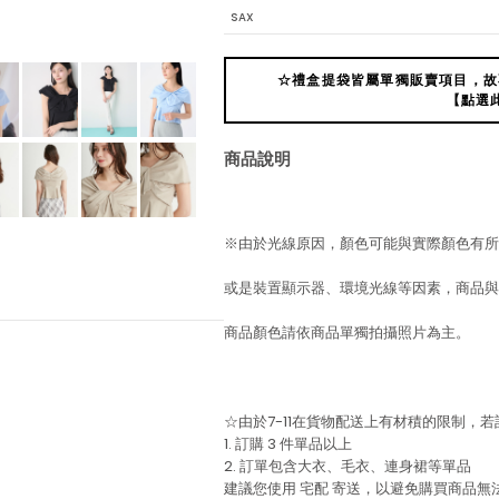
SAX
☆禮盒提袋皆屬單獨販賣項目，故
【點選
商品說明
※由於光線原因，顏色可能與實際顏色有所
或是裝置顯示器、環境光線等因素，商品與
商品顏色請依商品單獨拍攝照片為主。
☆由於7-11在貨物配送上有材積的限制，
1. 訂購 3 件單品以上
2. 訂單包含大衣、毛衣、連身裙等單品
建議您使用
宅配
寄送，以避免購買商品無