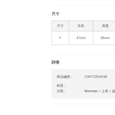
尺寸
尺寸
衣長
肩寬
F
47cm
35cm
詳情
商品編號：
CWCT254036
材質：
分類：
Women
>
上衣
>