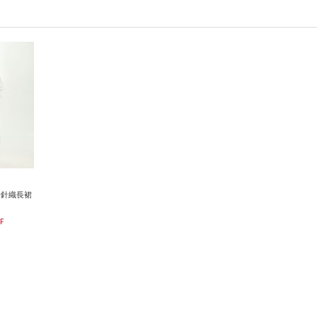
身針織長裙
F