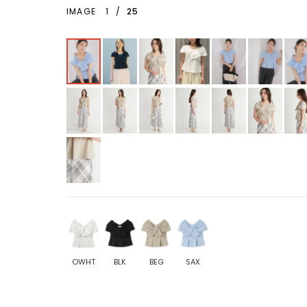
IMAGE
1
/
25
OWHT
BLK
BEG
SAX