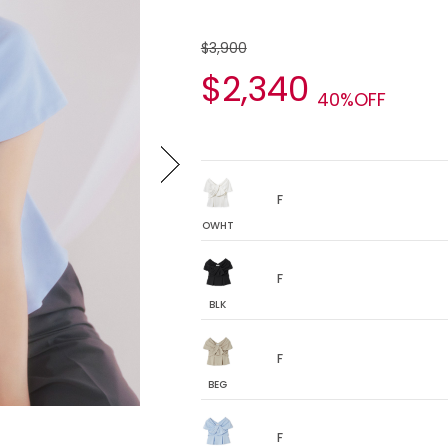
$3,900
$2,340
40%OFF
F
OWHT
F
BLK
F
BEG
F