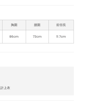
胸圍
腰圍
前領長
86cm
73cm
11.7cm
設計上衣