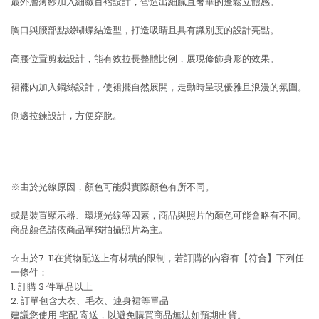
最外層薄紗加入細緻百褶設計，營造出細膩且奢華的蓬鬆立體感。
胸口與腰部點綴蝴蝶結造型，打造吸睛且具有識別度的設計亮點。
高腰位置剪裁設計，能有效拉長整體比例，展現修飾身形的效果。
裙襬內加入鋼絲設計，使裙擺自然展開，走動時呈現優雅且浪漫的氛圍。
側邊拉鍊設計，方便穿脫。
※由於光線原因，顏色可能與實際顏色有所不同。
或是裝置顯示器、環境光線等因素，商品與照片的顏色可能會略有不同。
商品顏色請依商品單獨拍攝照片為主。
☆由於7-11在貨物配送上有材積的限制，若訂購的內容有【符合】下列任
一條件：
1. 訂購 3 件單品以上
2. 訂單包含大衣、毛衣、連身裙等單品
建議您使用
宅配
寄送，以避免購買商品無法如預期出貨。