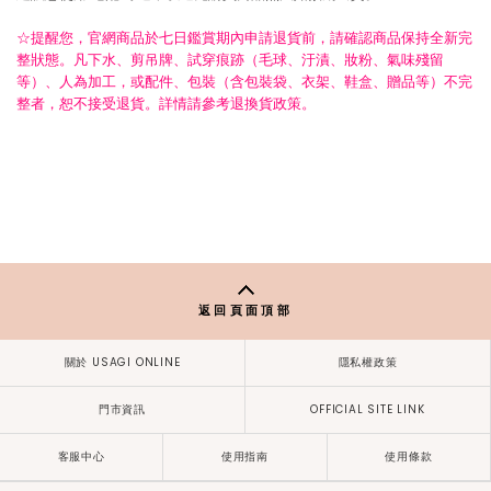
☆提醒您，官網商品於七日鑑賞期內申請退貨前，請確認商品保持全新完
整狀態。凡下水、剪吊牌、試穿痕跡（毛球、汙漬、妝粉、氣味殘留
等）、人為加工，或配件、包裝（含包裝袋、衣架、鞋盒、贈品等）不完
整者，恕不接受退貨。詳情請參考退換貨政策。
返回頁面頂部
關於 USAGI ONLINE
隱私權政策
門市資訊
OFFICIAL SITE LINK
客服中心
使用指南
使用條款