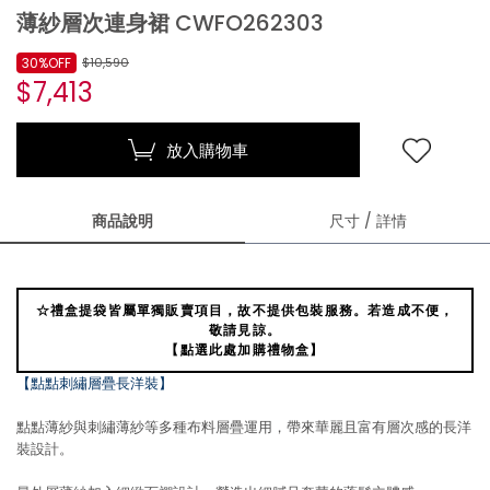
薄紗層次連身裙 CWFO262303
30%OFF
$10,590
$7,413
放入購物車
商品說明
尺寸 / 詳情
☆禮盒提袋皆屬單獨販賣項目，故不提供包裝服務。若造成不便，
敬請見諒。
【點選此處加購禮物盒】
【點點刺繡層疊長洋裝】
點點薄紗與刺繡薄紗等多種布料層疊運用，帶來華麗且富有層次感的長洋
裝設計。