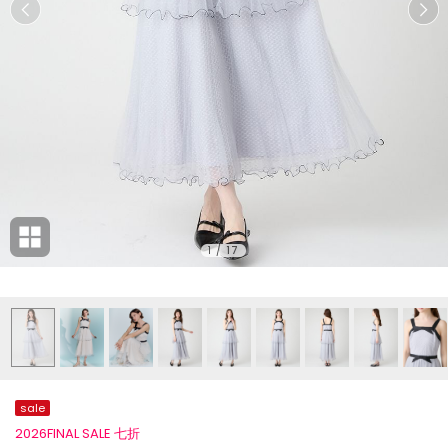
1
/
17
sale
2026FINAL SALE 七折