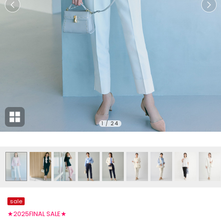
1
/
24
sale
★2025FINAL SALE★