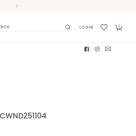
0
LOGIN
搜
我的
尋
最愛
facebook
instagram
mail
WND251104