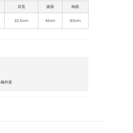
肩寬
腋圍
胸圍
32.5cm
41cm
93cm
針織外套