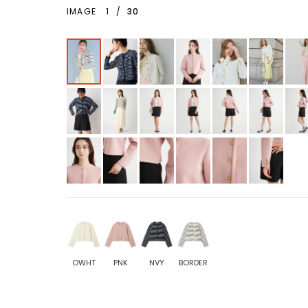
IMAGE
1
/
30
OWHT
PNK
NVY
BORDER