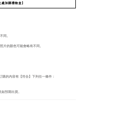
此處加購禮物盒】
不同。
照片的顏色可能會略有不同。
若訂購的內容有【符合】下列任一條件：
法如預期出貨。