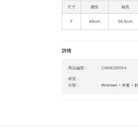
尺寸
總長
袖長
F
46cm
56.5cm
詳情
商品編號：
CWND251104
材質：
分類：
Women
>
外套
>