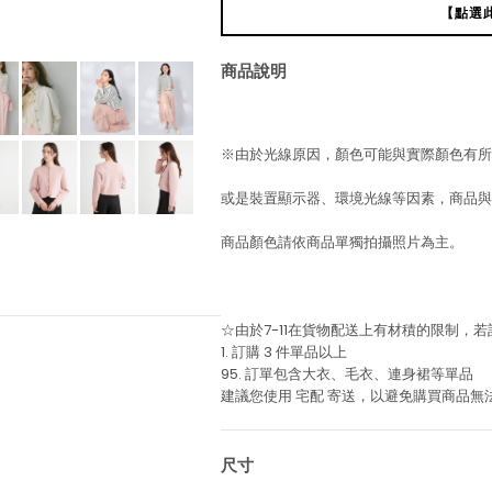
【點選
商品說明
※由於光線原因，顏色可能與實際顏色有所
或是裝置顯示器、環境光線等因素，商品與
商品顏色請依商品單獨拍攝照片為主。
☆由於7-11在貨物配送上有材積的限制，
1. 訂購 3 件單品以上
95. 訂單包含大衣、毛衣、連身裙等單品
建議您使用
宅配
寄送，以避免購買商品無
尺寸