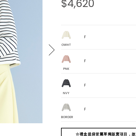
$4,620
F
OWHT
F
PNK
F
NVY
F
BORDER
☆禮盒提袋皆屬單獨販賣項目，故