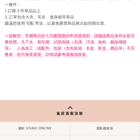
一條件：
1. 訂購 3 件單品以上
2. 訂單包含大衣、毛衣、連身裙等單品
建議您使用
宅配
寄送，以避免購買商品無法如預期出貨。
☆提醒您，官網商品於七日鑑賞期內申請退貨前，請確認商品保持全新完
整狀態。凡下水、剪吊牌、試穿痕跡（毛球、汙漬、妝粉、氣味殘留
等）、人為加工，或配件、包裝（含包裝袋、衣架、鞋盒、贈品等）不完
整者，恕不接受退貨。詳情請參考退換貨政策。
返回頁面頂部
關於 USAGI ONLINE
隱私權政策