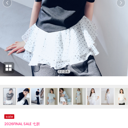
1
/
24
sale
2026FINAL SALE 七折