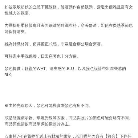
如波浪般起伏的立體下擺線條，隨著動作自然飄動，營造出優雅且富有女
性魅力的氛圍。
內層採用柔軟親膚且表面細緻的針織布料，穿著舒適，即使在炎熱季節也
能保持清爽。
雖為針織材質，仍具備正式感，非常適合辦公場合穿著。
可於家中手洗保養，日常穿著也十分方便。
顏色提供：輕盈的WHT、清爽感的LBLU，以及撞色設計帶出摩登感的
BLK。
※由於光線原因，顏色可能與實際顏色有所不同。
或是裝置顯示器、環境光線等因素，商品與照片的顏色可能會略有不同。
商品顏色請依商品單獨拍攝照片為主。
☆由於7-11在貨物配送上有材積的限制，若訂購的內容有【符合】下列任