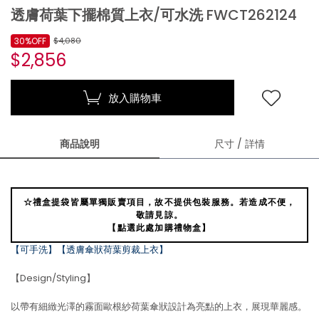
透膚荷葉下擺棉質上衣/可水洗 FWCT262124
30%OFF
$4,080
$2,856
放入購物車
商品說明
尺寸 / 詳情
☆禮盒提袋皆屬單獨販賣項目，故不提供包裝服務。若造成不便，
敬請見諒。
【點選此處加購禮物盒】
【可手洗】【透膚傘狀荷葉剪裁上衣】
【Design/Styling】
以帶有細緻光澤的霧面歐根紗荷葉傘狀設計為亮點的上衣，展現華麗感。