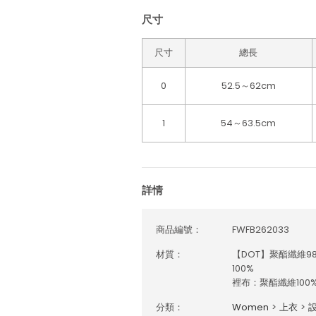
尺寸
尺寸
總長
0
52.5～62cm
1
54～63.5cm
詳情
商品編號：
FWFB262033
材質：
【DOT】聚酯纖維9
100%
裡布：聚酯纖維100
分類：
Women
>
上衣
>