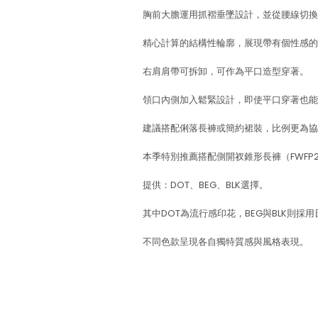
胸前大膽運用抓褶垂墜設計，並從腰線切換
精心計算的結構性輪廓，展現帶有個性感的
右肩肩帶可拆卸，可作為平口造型穿著。
領口內側加入鬆緊設計，即使平口穿著也能
建議搭配俐落長褲或簡約裙裝，比例更為協
本季特別推薦搭配側開衩錐形長褲（FWFP26
提供：DOT、BEG、BLK選擇。
其中DOT為流行感印花，BEG與BLK則採
不同色款呈現各自獨特質感與風格表現。