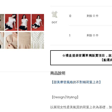
0
剩餘 0 件
DOT
1
剩餘 0 件
☆禮盒提袋皆屬單獨販賣項目，故
【點選
商品說明
【甜美摩登風格的不對稱荷葉上衣】
【Design/Styling】
以展現女性柔美氣質的荷葉上衣為基礎，加