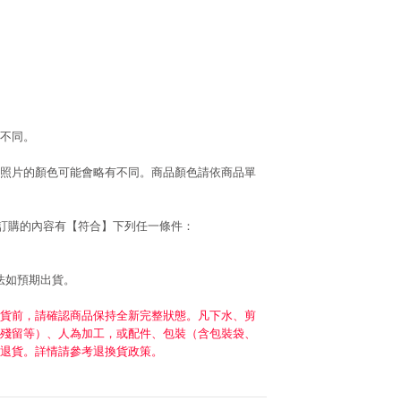
不同。
照片的顏色可能會略有不同。商品顏色請依商品單
若訂購的內容有【符合】下列任一條件：
法如預期出貨。
貨前，請確認商品保持全新完整狀態。凡下水、剪
殘留等）、人為加工，或配件、包裝（含包裝袋、
退貨。詳情請參考退換貨政策。