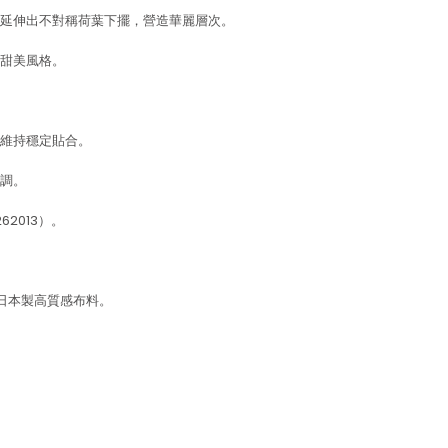
延伸出不對稱荷葉下擺，營造華麗層次。
甜美風格。
維持穩定貼合。
調。
2013）。
用日本製高質感布料。