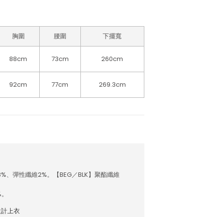
胸圍
腰圍
下擺寬
88cm
73cm
260cm
92cm
77cm
269.3cm
8%、彈性纖維2%。【BEG／BLK】聚酯纖維
%。
設計上衣