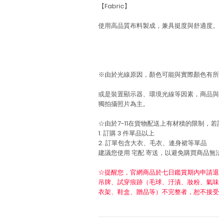
【Fabric】
使用高品質布料製成，兼具挺度與舒適度。
※由於光線原因，顏色可能與實際顏色有所
或是裝置顯示器、環境光線等因素，商品與
獨拍攝照片為主。
☆由於7-11在貨物配送上有材積的限制，
1. 訂購 3 件單品以上
2. 訂單包含大衣、毛衣、連身裙等單品
建議您使用
宅配
寄送，以避免購買商品無
☆提醒您，官網商品於七日鑑賞期內申請退
吊牌、試穿痕跡（毛球、汙漬、妝粉、氣味
衣架、鞋盒、贈品等）不完整者，恕不接受