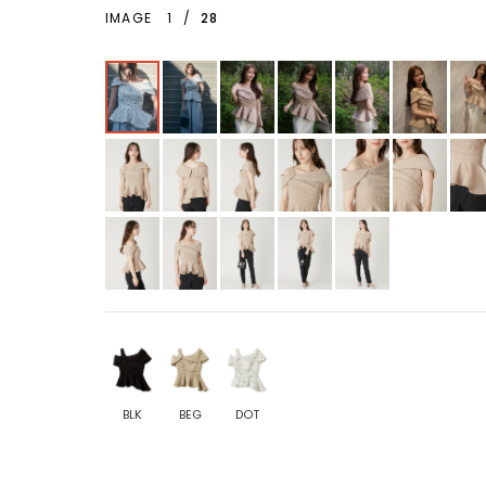
IMAGE
1
/
28
BLK
BEG
DOT