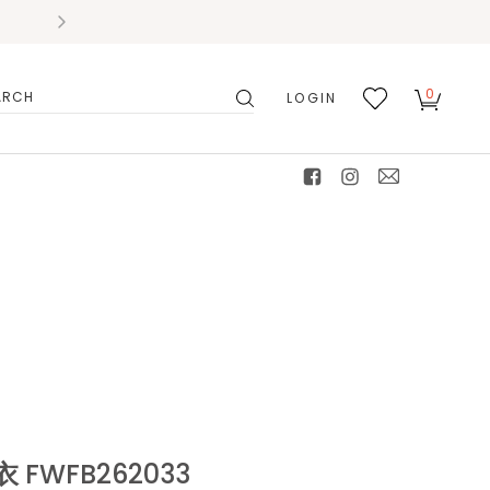
0
LOGIN
搜
我的
尋
最愛
facebook
instagram
mail
FWFB262033