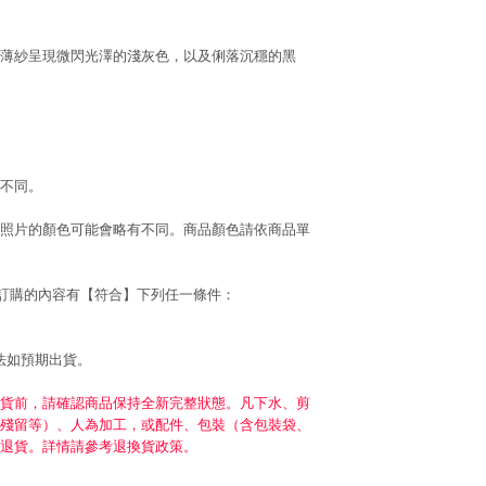
薄紗呈現微閃光澤的淺灰色，以及俐落沉穩的黑
不同。
照片的顏色可能會略有不同。商品顏色請依商品單
若訂購的內容有【符合】下列任一條件：
法如預期出貨。
貨前，請確認商品保持全新完整狀態。凡下水、剪
殘留等）、人為加工，或配件、包裝（含包裝袋、
退貨。詳情請參考退換貨政策。