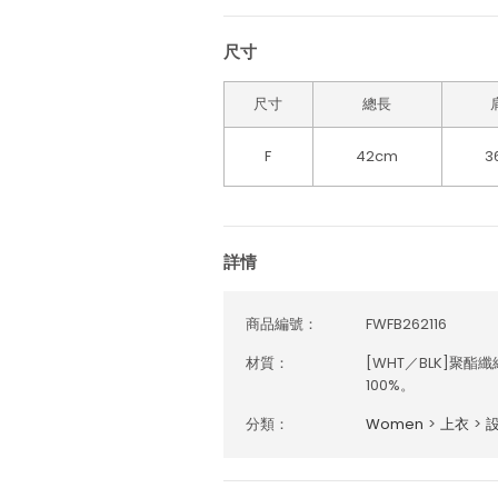
尺寸
尺寸
總長
F
42cm
3
詳情
商品編號：
FWFB262116
材質：
[WHT／BLK]聚酯纖
100%。
分類：
Women
>
上衣
>