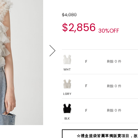
$4,080
$2,856
30%OFF
F
剩餘 0 件
WHT
F
剩餘 0 件
LGRY
F
剩餘 0 件
BLK
☆禮盒提袋皆屬單獨販賣項目，故