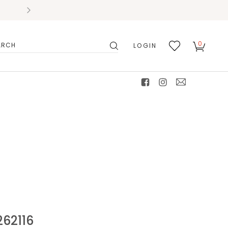
0
LOGIN
搜
我的
尋
最愛
facebook
instagram
mail
2116