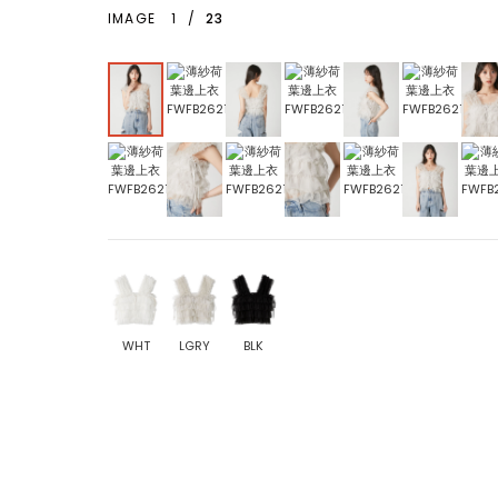
IMAGE
1
/
23
WHT
LGRY
BLK