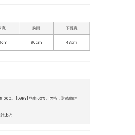
肩寬
胸圍
下擺寬
6cm
86cm
43cm
維100%。[LGRY]尼龍100%。內搭：聚酯纖維
設計上衣