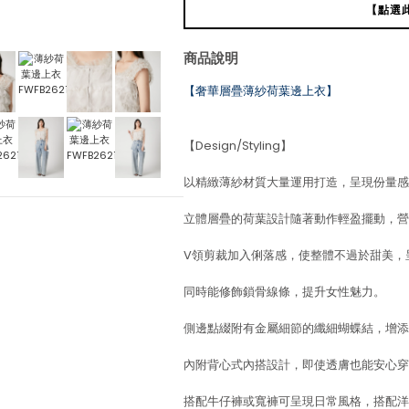
【點選
商品說明
【奢華層疊薄紗荷葉邊上衣】
【Design/Styling】
以精緻薄紗材質大量運用打造，呈現份量感
立體層疊的荷葉設計隨著動作輕盈擺動，營
V領剪裁加入俐落感，使整體不過於甜美，
同時能修飾鎖骨線條，提升女性魅力。
側邊點綴附有金屬細節的纖細蝴蝶結，增添
內附背心式內搭設計，即使透膚也能安心穿
搭配牛仔褲或寬褲可呈現日常風格，搭配洋