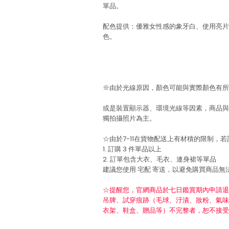
單品。
配色提供：優雅女性感的象牙白、使用亮片
色。
※由於光線原因，顏色可能與實際顏色有所
或是裝置顯示器、環境光線等因素，商品與
獨拍攝照片為主。
☆由於7-11在貨物配送上有材積的限制，
1. 訂購 3 件單品以上
2. 訂單包含大衣、毛衣、連身裙等單品
建議您使用
宅配
寄送，以避免購買商品無
☆提醒您，官網商品於七日鑑賞期內申請退
吊牌、試穿痕跡（毛球、汙漬、妝粉、氣味
衣架、鞋盒、贈品等）不完整者，恕不接受