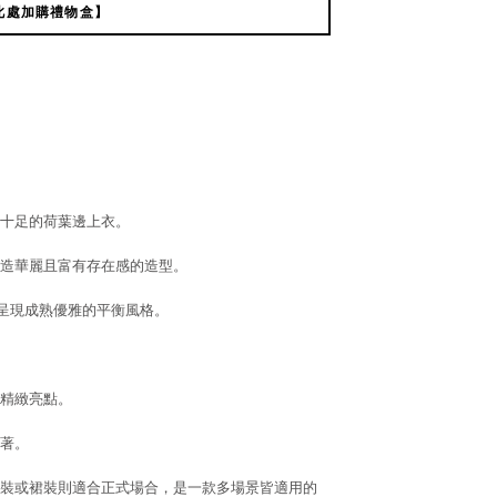
此處加購禮物盒】
十足的荷葉邊上衣。
造華麗且富有存在感的造型。
呈現成熟優雅的平衡風格。
精緻亮點。
著。
裝或裙裝則適合正式場合，是一款多場景皆適用的