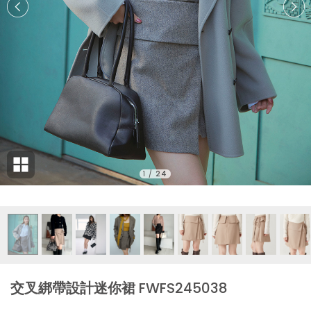
1
/
24
交叉綁帶設計迷你裙 FWFS245038