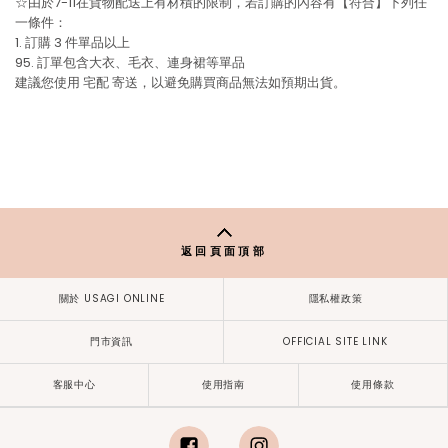
☆由於7-11在貨物配送上有材積的限制，若訂購的內容有【符合】下列任
一條件：
1. 訂購 3 件單品以上
95. 訂單包含大衣、毛衣、連身裙等單品
建議您使用
宅配
寄送，以避免購買商品無法如預期出貨。
返回頁面頂部
關於 USAGI ONLINE
隱私權政策
門市資訊
OFFICIAL SITE LINK
客服中心
使用指南
使用條款