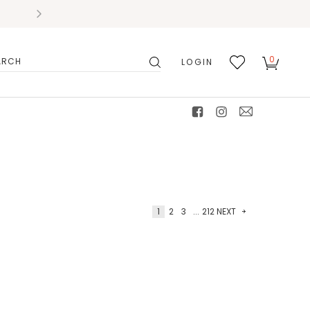
0
LOGIN
搜
我的
尋
最愛
facebook
instagram
mail
1
2
3
...
212
NEXT