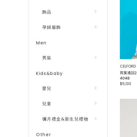
飾品
孕婦服飾
Men
男裝
CELFORD
荷葉邊設計
Kids&baby
4048
$5,130
嬰兒
兒童
彌月禮盒&新生兒禮物
Other