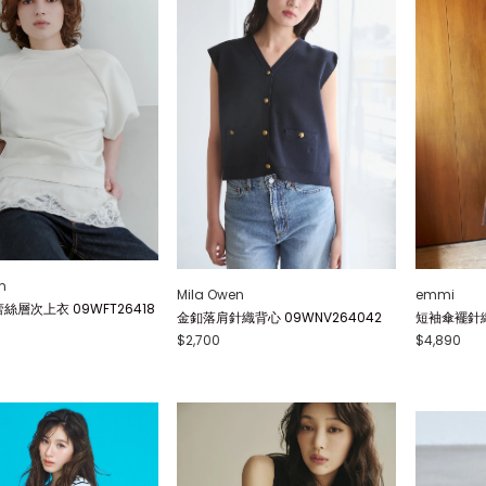
n
Mila Owen
emmi
絲層次上衣 09WFT26418
金釦落肩針織背心 09WNV264042
短袖傘襬針織連
$2,700
$4,890