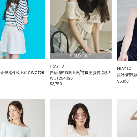
FRAY I.D
FRAY I.D
針織兩件式上衣 CWCT26
扭結細節剪裁上衣/可機洗.接觸涼感 F
設計感蕾絲細
WCT264025
$5,100
$3,750