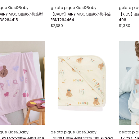
ique Kids&Baby
gelato pique Kids&Baby
gelato pi
AIRY MOCO畫家小熊造型
【BABY】AIRY MOCO畫家小熊斗篷
【KIDS】畫
GS264415
PBNT264464
496
$2,380
$1,380
ique Kids&Baby
gelato pique Kids&Baby
gelato pi
AIRY MOCO畫家小熊毛毯 P
【KIDS】畫家小熊印花萬用毯 PKGG2
【KIDS】A