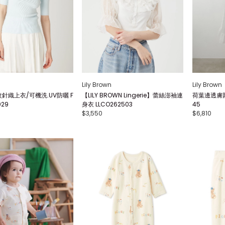
Lily Brown
Lily Brown
針織上衣/可機洗.UV防曬 F
【LILY BROWN Lingerie】蕾絲澎袖連
荷葉邊透膚圍
029
身衣 LLCO262503
45
$3,550
$6,810