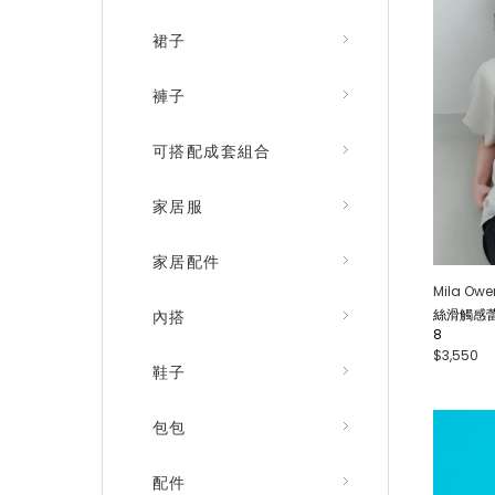
裙子
褲子
可搭配成套組合
家居服
家居配件
Mila Owe
絲滑觸感蕾
內搭
8
$3,550
鞋子
包包
配件