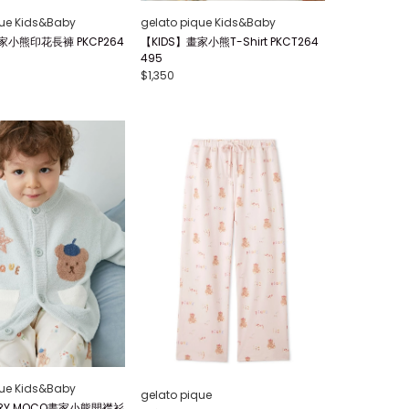
que Kids&Baby
gelato pique Kids&Baby
家小熊印花長褲 PKCP264
【KIDS】畫家小熊T-Shirt PKCT264
495
$1,350
que Kids&Baby
gelato pique
IRY MOCO畫家小熊開襟衫