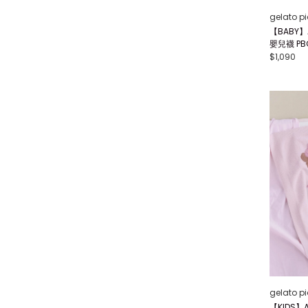
gelato p
【BABY】
嬰兒襪 PB
$1,090
gelato p
【KIDS】