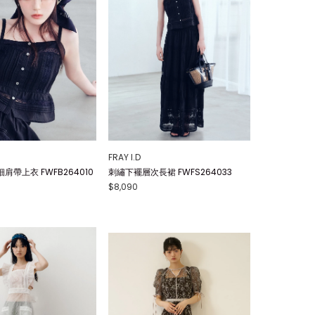
FRAY I.D
肩帶上衣 FWFB264010
刺繡下襬層次長裙 FWFS264033
$8,090