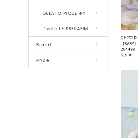
GELATO PIQUE encounters DRAGON QUEST 勇者鬥惡龍 二彈
♡with LE SSERAFIM
gelato p
【BABY
Brand
264499
$1,900
Price