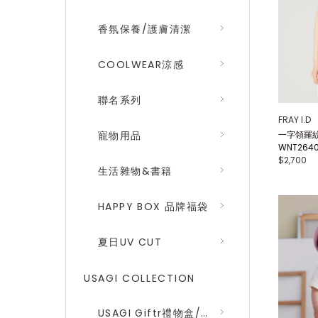
香氛保養/護膚清潔
COOLWEAR涼感
聯名系列
FRAY I.D
一字領羅紋
寵物用品
WNT264
$2,700
生活雜物&書籍
HAPPY BOX 品牌福袋
夏日UV CUT
USAGI COLLECTION
USAGI Giftr禮物盒/包裝盒