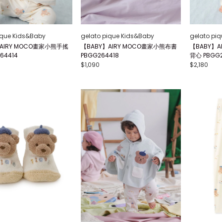
ique Kids&Baby
gelato pique Kids&Baby
gelato pi
AIRY MOCO畫家小熊手搖
【BABY】AIRY MOCO畫家小熊布書
【BABY】A
64414
PBGG264418
背心 PBGG
$1,090
$2,180