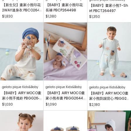
【新生兒】畫家小熊印花
【BABY】畫家小熊印花
【BABY】畫家小熊T-Sh
2WAY連身衣 PBCO264
長褲 PBCP264498
irt PBCT264497
738
$1,830
$1,380
$1,350
gelato pique Kids&Baby
gelato pique Kids&Baby
gelato pique Kids&Baby
【BABY】AIRY MOCO畫
【BABY】AIRY MOCO畫
【BABY】AIRY MOCO畫
家小熊手搖鈴 PBGG264
家小熊布書 PBGG26441
家小熊防踢背心 PBGG2
414
8
64465
$1,030
$1,090
$2,180