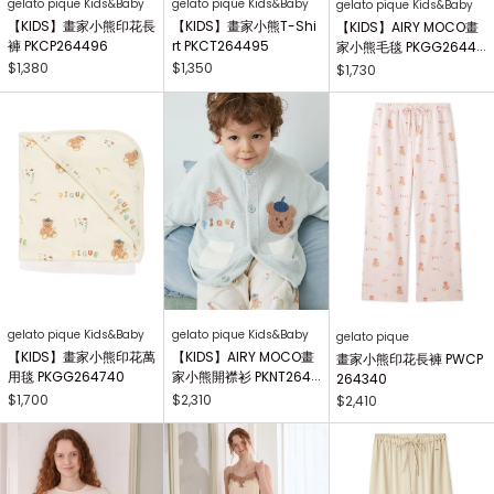
gelato pique Kids&Baby
gelato pique Kids&Baby
gelato pique Kids&Baby
【KIDS】畫家小熊印花長
【KIDS】畫家小熊T-Shi
【KIDS】AIRY MOCO畫
褲 PKCP264496
rt PKCT264495
家小熊毛毯 PKGG26441
7
$1,380
$1,350
$1,730
gelato pique Kids&Baby
gelato pique Kids&Baby
gelato pique
【KIDS】畫家小熊印花萬
【KIDS】AIRY MOCO畫
畫家小熊印花長褲 PWCP
用毯 PKGG264740
家小熊開襟衫 PKNT2644
264340
63
$1,700
$2,310
$2,410