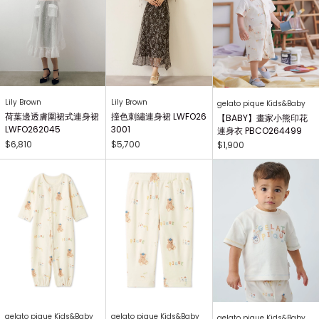
Lily Brown
Lily Brown
gelato pique Kids&Baby
荷葉邊透膚圍裙式連身裙
撞色刺繡連身裙 LWFO26
【BABY】畫家小熊印花
LWFO262045
3001
連身衣 PBCO264499
$6,810
$5,700
$1,900
gelato pique Kids&Baby
gelato pique Kids&Baby
gelato pique Kids&Baby