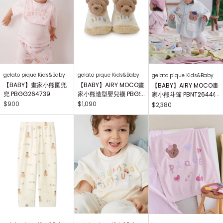
gelato pique Kids&Baby
gelato pique Kids&Baby
gelato pique Kids&Baby
【BABY】畫家小熊圍兜
【BABY】AIRY MOCO畫
【BABY】AIRY MOCO畫
兜 PBGG264739
家小熊造型嬰兒襪 PBGS
家小熊斗篷 PBNT26446
264415
4
$900
$1,090
$2,380