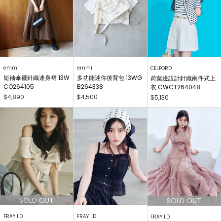
emmi
emmi
CELFORD
短袖傘襬針織連身裙 13W
多功能迷你後背包 13WG
荷葉邊設計針織兩件式上
CO264105
B264338
衣 CWCT264048
$4,890
$4,500
$5,130
FRAY I.D
FRAY I.D
FRAY I.D