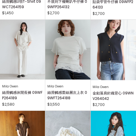
絲滑觸感U領T-Shirt 09
不規則下襬喇叭牛仔褲 0
貼袋窄管牛仔褲 09WFP2
WCT264159
9WFP264132
64133
$1,450
$2,700
$2,700
Mila Owen
Mila Owen
Mila Owen
絲滑觸感休閒長褲 09WF
絲滑觸感蕾絲層次上衣 0
金釦落肩針織背心 09WN
P264189
9WFT264188
V264042
$2,580
$3,550
$2,700