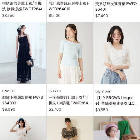
扭結細節剪裁上衣/可機
設計感蕾絲細肩帶上衣 F
交叉領層次連身裙 FWFO
洗.接觸涼感 FWCT2640
WFB264010
264011
25
$3,750
$5,100
$7,490
FRAY I.D
FRAY I.D
Lily Brown
刺繡下襬層次長裙 FWFS
一字領羅紋針織上衣/可
【LILY BROWN Lingeri
264033
機洗.UV防曬 FWNT2640
e】蕾絲澎袖連身衣 LLCO
29
262503
$8,090
$2,700
$3,550