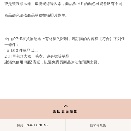
或是裝置顯示器、環境光線等因素，商品與照片的顏色可能會略有不同。
商品顏色請依商品單獨拍攝照片為主。
☆由於7-11在貨物配送上有材積的限制，若訂購的內容有【符合】下列任
一條件：
1. 訂購 3 件單品以上
2. 訂單包含大衣、毛衣、連身裙等單品
建議您使用
宅配
寄送，以避免購買商品無法如預期出貨。
返回頁面頂部
關於 USAGI ONLINE
隱私權政策