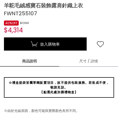
羊駝毛絨感寶石裝飾露肩針織上衣
FWNT255107
40%OFF
$7,190
$4,314
放入購物車
商品說明
尺寸 / 詳情
☆禮盒提袋皆屬單獨販賣項目，故不提供包裝服務。若造成不便，
敬請見諒。
【點選此處加購禮物盒】
※由於光線原因，顏色可能與實際顏色有所不同。