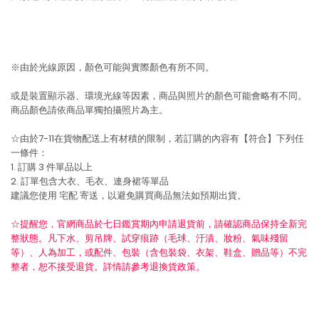
※由於光線原因，顏色可能與實際顏色有所不同。
或是裝置顯示器、環境光線等因素，商品與照片的顏色可能會略有不同。
商品顏色請依商品單獨拍攝照片為主。
☆由於7-11在貨物配送上有材積的限制，若訂購的內容有【符合】下列任
一條件：
1. 訂購 3 件單品以上
2. 訂單包含大衣、毛衣、連身裙等單品
建議您使用
宅配
寄送，以避免購買商品無法如預期出貨。
☆提醒您，官網商品於七日鑑賞期內申請退貨前，請確認商品保持全新完
整狀態。凡下水、剪吊牌、試穿痕跡（毛球、汙漬、妝粉、氣味殘留
等）、人為加工，或配件、包裝（含包裝袋、衣架、鞋盒、贈品等）不完
整者，恕不接受退貨。詳情請參考退換貨政策。