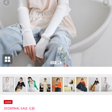
1
/
25
sale
2026FINAL SALE 七折