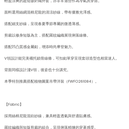
輕盈涼爽的超短版針織外套，亦非常適合作為冷氣房穿搭。
面料選用絲綢混棉尼龍的清涼紗線，帶有優雅光澤感。
搭配細支紗線，呈現春夏季節專屬的微透薄感。
剪裁以修身短版為主，搭配羅紋編織展現俐落線條。
搭配凹凸質感金屬釦，增添時尚摩登魅力。
V領設計能完美襯托鎖骨線條，可扣釦單穿呈現套頭造型也相當迷人。
背面同樣設計淺V領，後姿也十分講究。
本季特別推薦搭配植物圖案吊帶洋裝（FWFO261084）。
【Fabric】
採用絲棉尼龍混紡紗線，兼具輕盈透氣與舒適貼膚感。
羅紋編織與短版剪裁的組合，呈現俐落精煉的穿著感受。