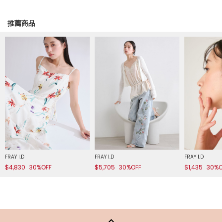
推薦商品
FRAY I.D
FRAY I.D
FRAY I.D
$4,830
30%OFF
$5,705
30%OFF
$1,435
30%O