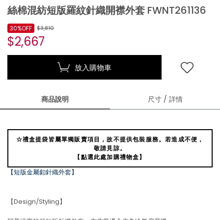
絲棉混紡短版羅紋針織開襟外套 FWNT261136
30%OFF
$3,810
$2,667
放入購物車
商品說明
尺寸 / 詳情
☆禮盒提袋皆屬單獨販賣項目，故不提供包裝服務。若造成不便，
敬請見諒。
【點選此處加購禮物盒】
【短版金屬釦針織外套】
【Design/Styling】