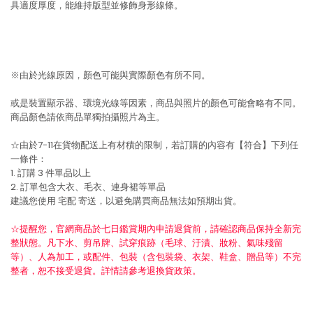
具適度厚度，能維持版型並修飾身形線條。
※由於光線原因，顏色可能與實際顏色有所不同。
或是裝置顯示器、環境光線等因素，商品與照片的顏色可能會略有不同。
商品顏色請依商品單獨拍攝照片為主。
☆由於7-11在貨物配送上有材積的限制，若訂購的內容有【符合】下列任
一條件：
1. 訂購 3 件單品以上
2. 訂單包含大衣、毛衣、連身裙等單品
建議您使用
宅配
寄送，以避免購買商品無法如預期出貨。
☆提醒您，官網商品於七日鑑賞期內申請退貨前，請確認商品保持全新完
整狀態。凡下水、剪吊牌、試穿痕跡（毛球、汙漬、妝粉、氣味殘留
等）、人為加工，或配件、包裝（含包裝袋、衣架、鞋盒、贈品等）不完
整者，恕不接受退貨。詳情請參考退換貨政策。