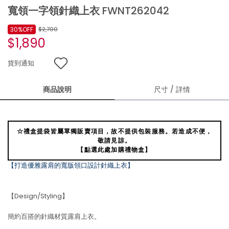
寬領一字領針織上衣 FWNT262042
30%OFF
$2,700
$1,890
貨到通知
商品說明
尺寸 / 詳情
☆禮盒提袋皆屬單獨販賣項目，故不提供包裝服務。若造成不便，
敬請見諒。
【點選此處加購禮物盒】
【打造優雅露肩的寬版領口設計針織上衣】
【Design/Styling】
簡約百搭的針織材質露肩上衣。