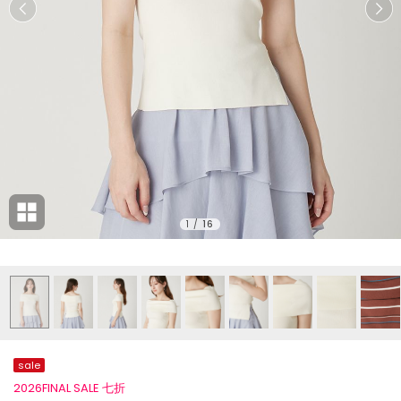
1
/
16
sale
2026FINAL SALE 七折