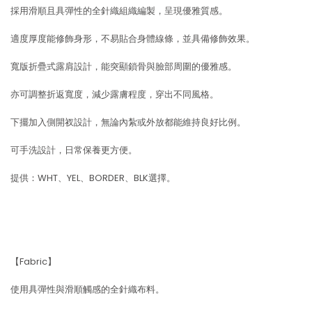
採用滑順且具彈性的全針織組織編製，呈現優雅質感。
適度厚度能修飾身形，不易貼合身體線條，並具備修飾效果。
寬版折疊式露肩設計，能突顯鎖骨與臉部周圍的優雅感。
亦可調整折返寬度，減少露膚程度，穿出不同風格。
下擺加入側開衩設計，無論內紮或外放都能維持良好比例。
可手洗設計，日常保養更方便。
提供：WHT、YEL、BORDER、BLK選擇。
【Fabric】
使用具彈性與滑順觸感的全針織布料。