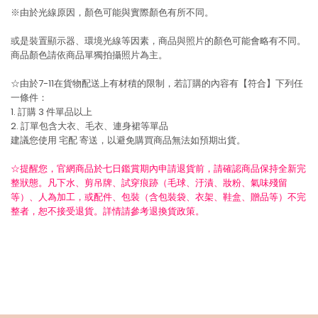
※由於光線原因，顏色可能與實際顏色有所不同。
或是裝置顯示器、環境光線等因素，商品與照片的顏色可能會略有不同。
商品顏色請依商品單獨拍攝照片為主。
☆由於7-11在貨物配送上有材積的限制，若訂購的內容有【符合】下列任
一條件：
1. 訂購 3 件單品以上
2. 訂單包含大衣、毛衣、連身裙等單品
建議您使用
宅配
寄送，以避免購買商品無法如預期出貨。
☆提醒您，官網商品於七日鑑賞期內申請退貨前，請確認商品保持全新完
整狀態。凡下水、剪吊牌、試穿痕跡（毛球、汙漬、妝粉、氣味殘留
等）、人為加工，或配件、包裝（含包裝袋、衣架、鞋盒、贈品等）不完
整者，恕不接受退貨。詳情請參考退換貨政策。