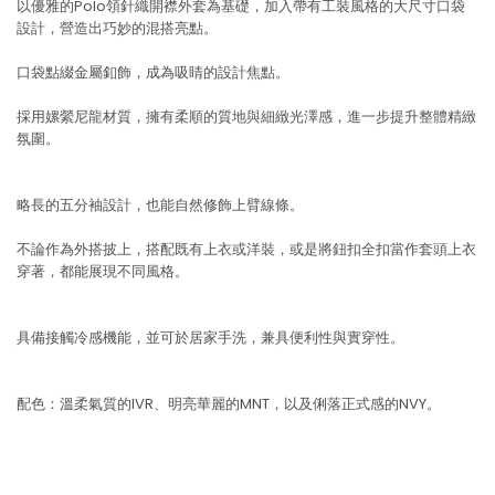
以優雅的Polo領針織開襟外套為基礎，加入帶有工裝風格的大尺寸口袋
設計，營造出巧妙的混搭亮點。
口袋點綴金屬釦飾，成為吸睛的設計焦點。
採用嫘縈尼龍材質，擁有柔順的質地與細緻光澤感，進一步提升整體精緻
氛圍。
略長的五分袖設計，也能自然修飾上臂線條。
不論作為外搭披上，搭配既有上衣或洋裝，或是將鈕扣全扣當作套頭上衣
穿著，都能展現不同風格。
具備接觸冷感機能，並可於居家手洗，兼具便利性與實穿性。
配色：溫柔氣質的IVR、明亮華麗的MNT，以及俐落正式感的NVY。