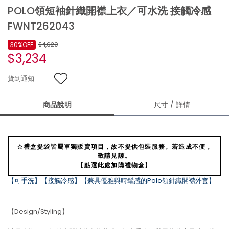
POLO領短袖針織開襟上衣／可水洗 接觸冷感
FWNT262043
30%OFF
$4,620
$3,234
貨到通知
商品說明
尺寸 / 詳情
☆禮盒提袋皆屬單獨販賣項目，故不提供包裝服務。若造成不便，
敬請見諒。
【點選此處加購禮物盒】
【可手洗】【接觸冷感】【兼具優雅與時髦感的Polo領針織開襟外套】
【Design/Styling】