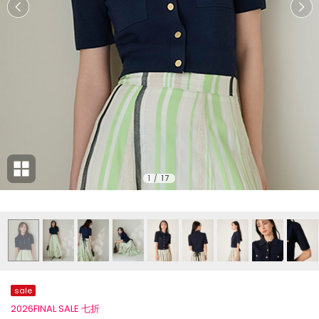
1
/
17
sale
2026FINAL SALE 七折