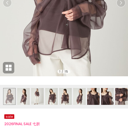
1
/
15
sale
2026FINAL SALE 七折