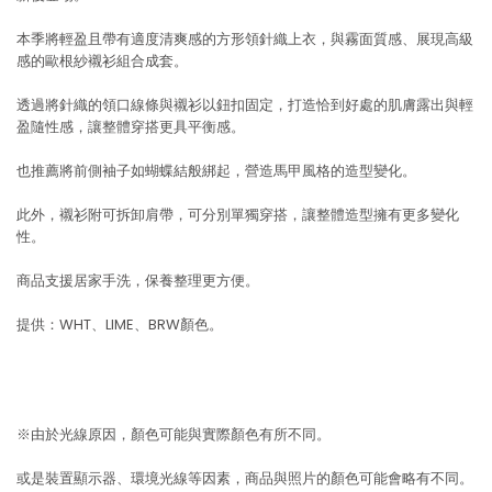
本季將輕盈且帶有適度清爽感的方形領針織上衣，與霧面質感、展現高級
感的歐根紗襯衫組合成套。
透過將針織的領口線條與襯衫以鈕扣固定，打造恰到好處的肌膚露出與輕
盈隨性感，讓整體穿搭更具平衡感。
也推薦將前側袖子如蝴蝶結般綁起，營造馬甲風格的造型變化。
此外，襯衫附可拆卸肩帶，可分別單獨穿搭，讓整體造型擁有更多變化
性。
商品支援居家手洗，保養整理更方便。
提供：WHT、LIME、BRW顏色。
※由於光線原因，顏色可能與實際顏色有所不同。
或是裝置顯示器、環境光線等因素，商品與照片的顏色可能會略有不同。