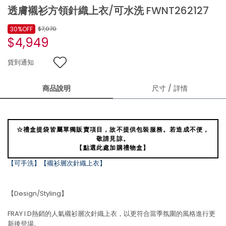
透膚襯衫方領針織上衣/可水洗 FWNT262127
30%OFF
$7,070
$4,949
貨到通知
商品說明
尺寸 / 詳情
☆禮盒提袋皆屬單獨販賣項目，故不提供包裝服務。若造成不便，
敬請見諒。
【點選此處加購禮物盒】
【可手洗】【襯衫層次針織上衣】
【Design/Styling】
FRAY I.D熱銷的人氣襯衫層次針織上衣，以更符合當季氛圍的風格進行更
新後登場。