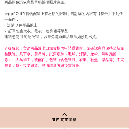
商品顏色請依商品單獨拍攝照片為主。
☆由於7-11在貨物配送上有材積的限制，若訂購的內容有【符合】下列任
一條件：
1. 訂購 3 件單品以上
2. 訂單包含大衣、毛衣、連身裙等單品
建議您使用
宅配
寄送，以避免購買商品無法如預期出貨。
☆提醒您，官網商品於七日鑑賞期內申請退貨前，請確認商品保持全新完
整狀態。凡下水、剪吊牌、試穿痕跡（毛球、汙漬、妝粉、氣味殘留
等）、人為加工，或配件、包裝（含包裝袋、衣架、鞋盒、贈品等）不完
整者，恕不接受退貨。詳情請參考退換貨政策。
返回頁面頂部