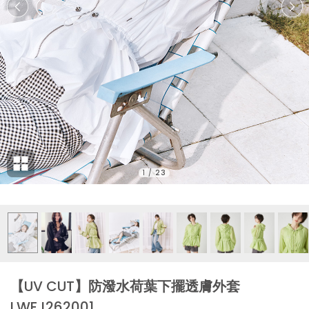
1
/
23
【UV CUT】防潑水荷葉下擺透膚外套
LWFJ262001