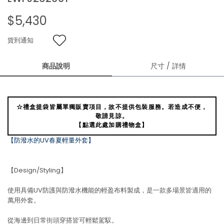
$5,430
貨到通知
商品說明
尺寸 / 詳情
☆禮盒提袋皆屬單獨販賣項目，故不提供包裝服務。若造成不便，
敬請見諒。
【點選此處加購禮物盒】
【防潑水的UV春夏輕量外套】
【Design/Styling】
使用具備UV防護與防潑水機能的輕盈布料製成，是一款多場景皆適用的
萬用外套。
從海邊到日常街頭穿搭皆可輕鬆駕馭。