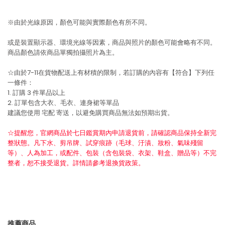
※由於光線原因，顏色可能與實際顏色有所不同。
或是裝置顯示器、環境光線等因素，商品與照片的顏色可能會略有不同。
商品顏色請依商品單獨拍攝照片為主。
☆由於7-11在貨物配送上有材積的限制，若訂購的內容有【符合】下列任
一條件：
1. 訂購 3 件單品以上
2. 訂單包含大衣、毛衣、連身裙等單品
建議您使用
宅配
寄送，以避免購買商品無法如預期出貨。
☆提醒您，官網商品於七日鑑賞期內申請退貨前，請確認商品保持全新完
整狀態。凡下水、剪吊牌、試穿痕跡（毛球、汙漬、妝粉、氣味殘留
等）、人為加工，或配件、包裝（含包裝袋、衣架、鞋盒、贈品等）不完
整者，恕不接受退貨。詳情請參考退換貨政策。
推薦商品