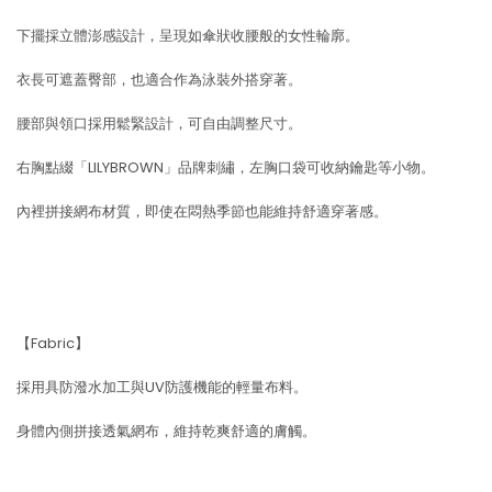
下擺採立體澎感設計，呈現如傘狀收腰般的女性輪廓。
衣長可遮蓋臀部，也適合作為泳裝外搭穿著。
腰部與領口採用鬆緊設計，可自由調整尺寸。
右胸點綴「LILYBROWN」品牌刺繡，左胸口袋可收納鑰匙等小物。
內裡拼接網布材質，即使在悶熱季節也能維持舒適穿著感。
【Fabric】
採用具防潑水加工與UV防護機能的輕量布料。
身體內側拼接透氣網布，維持乾爽舒適的膚觸。