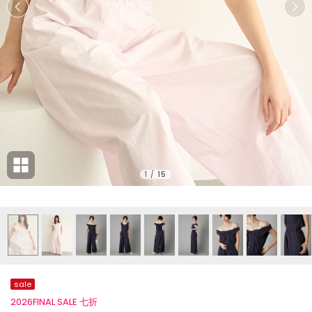
1
/
15
sale
2026FINAL SALE 七折