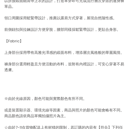
以拼接緞面細肩帶上衣的設計，打造單穿即可完成流行層次穿搭的連身褲
單品。
領口周圍採用鬆緊帶設計，推薦以露肩方式穿著，展現自然隨性感。
前側鈕扣與拉鍊設計方便穿脫，腰部同樣採鬆緊帶設計，更貼合身形。
【Fabric】
上身部分採用帶有高雅光澤感的緞面布料，增添層次風格般的華麗風情。
褲身部分選用輕盈且方便活動的布料，並附有內裡設計，可安心穿著不易
透膚。
※由於光線原因，顏色可能與實際顏色有所不同。
或是裝置顯示器、環境光線等因素，商品與照片的顏色可能會略有不同。
商品顏色請依商品單獨拍攝照片為主。
☆由於7-11在貨物配送上有材積的限制，若訂購的內容有【符合】下列任