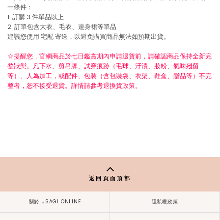
一條件：
1. 訂購 3 件單品以上
2. 訂單包含大衣、毛衣、連身裙等單品
建議您使用
宅配
寄送，以避免購買商品無法如預期出貨。
☆提醒您，官網商品於七日鑑賞期內申請退貨前，請確認商品保持全新完
整狀態。凡下水、剪吊牌、試穿痕跡（毛球、汙漬、妝粉、氣味殘留
等）、人為加工，或配件、包裝（含包裝袋、衣架、鞋盒、贈品等）不完
整者，恕不接受退貨。詳情請參考退換貨政策。
返回頁面頂部
關於 USAGI ONLINE
隱私權政策