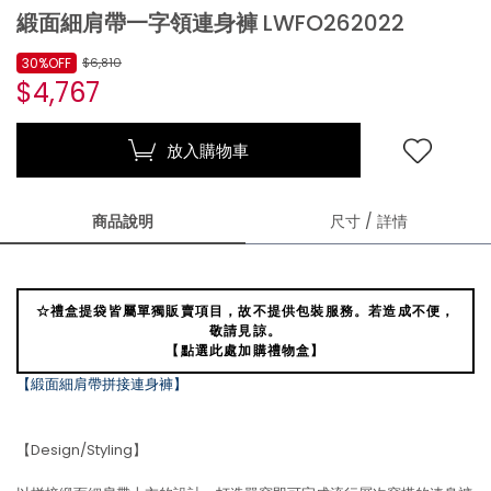
緞面細肩帶一字領連身褲 LWFO262022
30%OFF
$6,810
$4,767
放入購物車
商品說明
尺寸 / 詳情
☆禮盒提袋皆屬單獨販賣項目，故不提供包裝服務。若造成不便，
敬請見諒。
【點選此處加購禮物盒】
【緞面細肩帶拼接連身褲】
【Design/Styling】