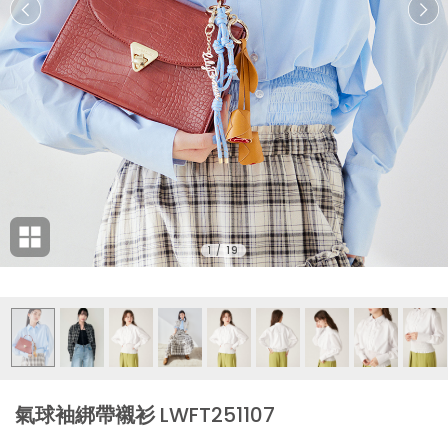
1
/
19
氣球袖綁帶襯衫 LWFT251107