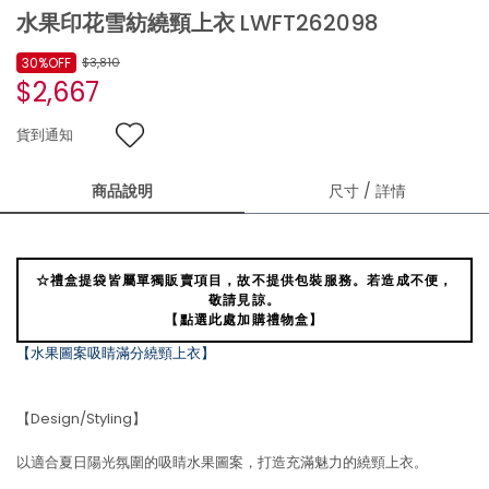
水果印花雪紡繞頸上衣 LWFT262098
30%OFF
$3,810
$2,667
貨到通知
商品說明
尺寸 / 詳情
☆禮盒提袋皆屬單獨販賣項目，故不提供包裝服務。若造成不便，
敬請見諒。
【點選此處加購禮物盒】
【水果圖案吸睛滿分繞頸上衣】
【Design/Styling】
以適合夏日陽光氛圍的吸睛水果圖案，打造充滿魅力的繞頸上衣。