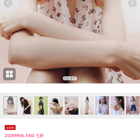
1
/
27
sale
2026FINAL SALE 七折