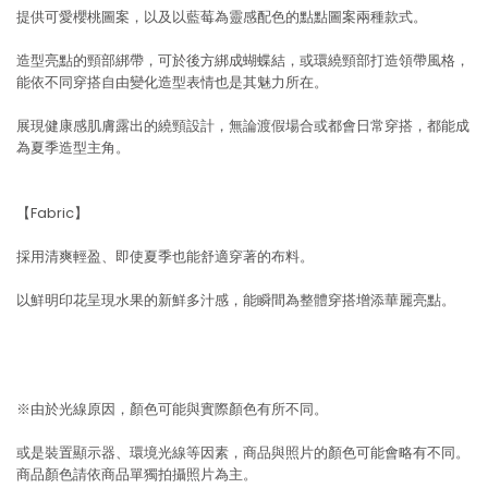
提供可愛櫻桃圖案，以及以藍莓為靈感配色的點點圖案兩種款式。
造型亮點的頸部綁帶，可於後方綁成蝴蝶結，或環繞頸部打造領帶風格，
能依不同穿搭自由變化造型表情也是其魅力所在。
展現健康感肌膚露出的繞頸設計，無論渡假場合或都會日常穿搭，都能成
為夏季造型主角。
【Fabric】
採用清爽輕盈、即使夏季也能舒適穿著的布料。
以鮮明印花呈現水果的新鮮多汁感，能瞬間為整體穿搭增添華麗亮點。
※由於光線原因，顏色可能與實際顏色有所不同。
或是裝置顯示器、環境光線等因素，商品與照片的顏色可能會略有不同。
商品顏色請依商品單獨拍攝照片為主。