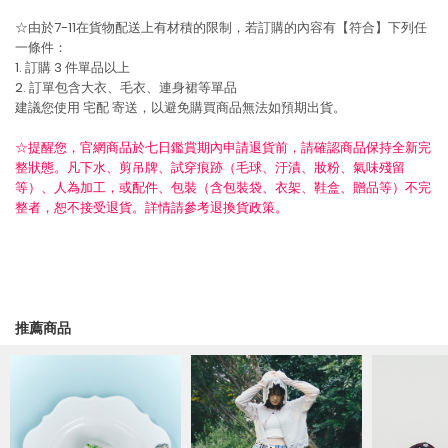
☆由於7-11在貨物配送上有材積的限制，若訂購的內容有【符合】下列任
一條件：
1. 訂購 3 件單品以上
2. 訂單包含大衣、毛衣、連身裙等單品
建議您使用
宅配
寄送，以避免購買商品無法如預期出貨。
☆提醒您，官網商品於七日鑑賞期內申請退貨前，請確認商品保持全新完
整狀態。凡下水、剪吊牌、試穿痕跡（毛球、汙漬、妝粉、氣味殘留
等）、人為加工，或配件、包裝（含包裝袋、衣架、鞋盒、贈品等）不完
整者，恕不接受退貨。詳情請參考退換貨政策。
推薦商品