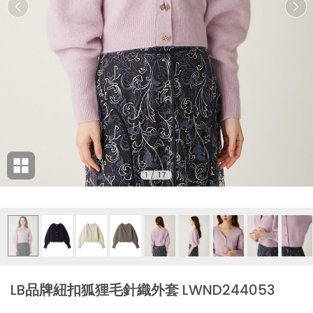
1
/
17
LB品牌紐扣狐狸毛針織外套 LWND244053