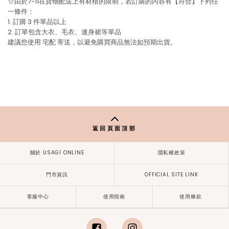
☆由於7-11在貨物配送上有材積的限制，若訂購的內容有【符合】下列任
一條件：
1. 訂購 3 件單品以上
2. 訂單包含大衣、毛衣、連身裙等單品
建議您使用
宅配
寄送，以避免購買商品無法如預期出貨。
返回頁面頂部
關於 USAGI ONLINE
隱私權政策
門市資訊
OFFICIAL SITE LINK
客服中心
使用指南
使用條款