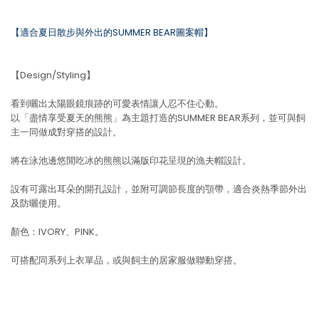
【適合夏日散步與外出的SUMMER BEAR圖案帽】
【Design/Styling】
看到曬出太陽眼鏡痕跡的可愛表情讓人忍不住心動。
以「盡情享受夏天的熊熊」為主題打造的SUMMER BEAR系列，並可與飼
主一同做成對穿搭的設計。
將在泳池邊悠閒吃冰的熊熊以滿版印花呈現的漁夫帽設計。
設有可露出耳朵的開孔設計，並附可調節長度的顎帶，適合炎熱季節外出
及防曬使用。
顏色：IVORY、PINK。
可搭配同系列上衣單品，或與飼主的居家服做聯動穿搭。