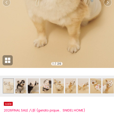
1
/
26
sale
2026FINAL SALE 八折 (gelato pique、SNIDEL HOME)