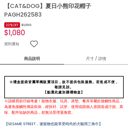
【CAT&DOG】夏日小熊印花帽子
PAGH262583
20%OFF
$1,350
$1,080
貨到通知
商品說明
尺寸 / 詳情
☆禮盒提袋皆屬單獨販賣項目，故不提供包裝服務。若造成不便，
敬請見諒。
【點選此處加購禮物盒】
※請購買前仔細考慮！寵物衣服、玩具、床墊、餐具等屬於接觸性商品，
為避免接觸性傳染疾病，經拆封、試穿、使用或因個人原因造成汙損、異
味、配件短缺的商品，恕無法受理退換貨。
【SESAME STREET，連寵物也能享受時尚的犬貓用三角巾】