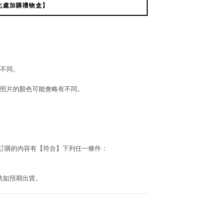
此處加購禮物盒】
不同。
照片的顏色可能會略有不同。
若訂購的內容有【符合】下列任一條件：
法如預期出貨。