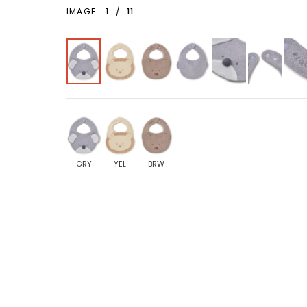
IMAGE
1
/
11
GRY
YEL
BRW