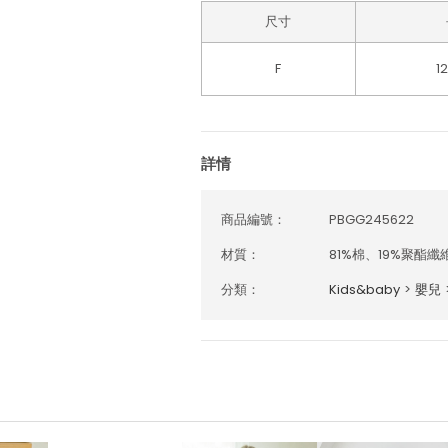
尺寸
F
1
詳情
商品編號：
PBGG245622
材質：
81%棉、19%聚酯纖
分類：
Kids&baby
>
嬰兒