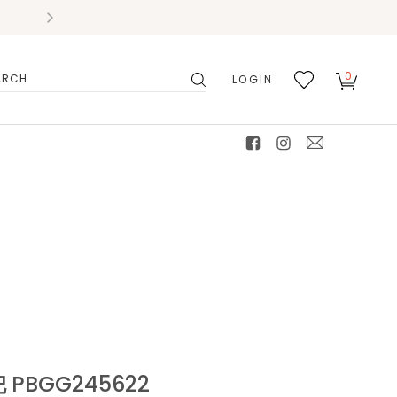
0
LOGIN
搜
我的
尋
最愛
facebook
instagram
mail
PBGG245622