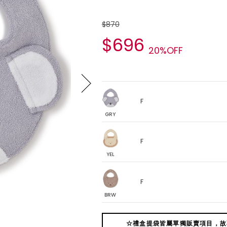
$870
$696
20%OFF
F
GRY
F
YEL
F
BRW
☆禮盒提袋皆屬單獨販賣項目，故