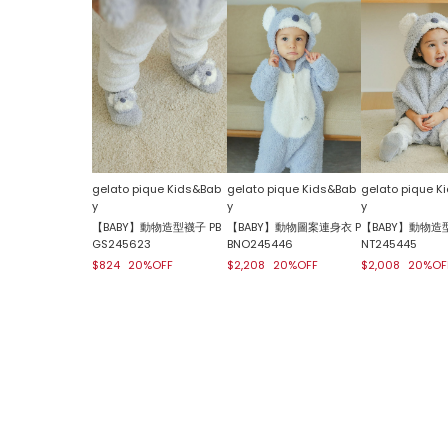
gelato pique Kids&Bab
gelato pique Kids&Bab
gelato pique K
y
y
y
【BABY】動物造型襪子 PB
【BABY】動物圖案連身衣 P
【BABY】動物造型
GS245623
BNO245446
NT245445
$824
20%OFF
$2,208
20%OFF
$2,008
20%OF