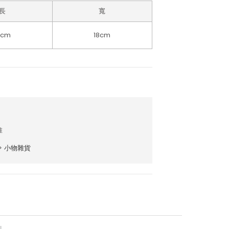
長
寬
2cm
18cm
維
>
小物雜貨