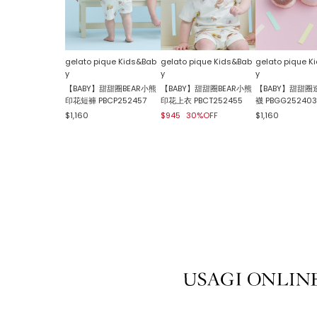
gelato pique Kids&Bab
gelato pique Kids&Bab
gelato pique K
y
y
y
【BABY】甜甜圈BEAR小熊
【BABY】甜甜圈BEAR小熊
【BABY】甜甜圈
印花短褲 PBCP252457
印花上衣 PBCT252455
襪 PBGG252403
$1,160
$945
30%OFF
$1,160
USAGI ONLINE