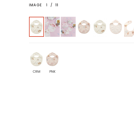
IMAGE
1
/
11
CRM
PNK