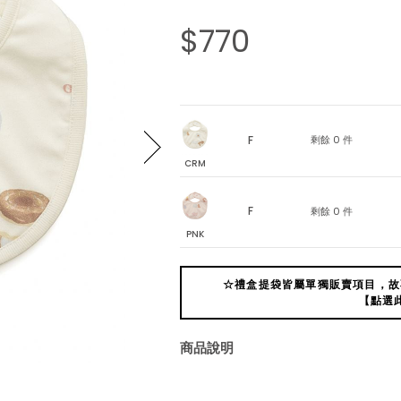
$770
F
剩餘 0 件
CRM
F
剩餘 0 件
PNK
☆禮盒提袋皆屬單獨販賣項目，故
【點選
商品說明