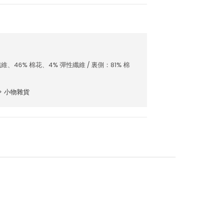
維、46% 棉花、4% 彈性纖維 / 裏側：81% 棉
>
小物雜貨