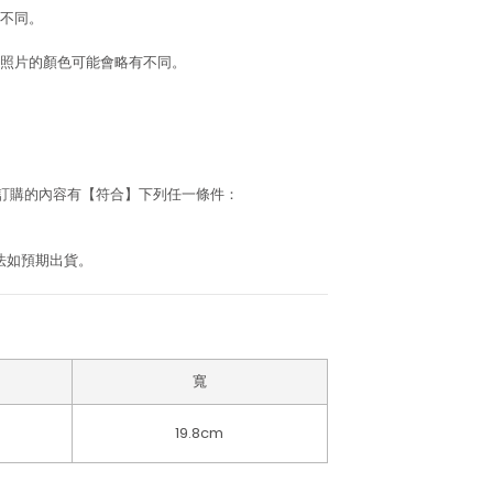
不同。
照片的顏色可能會略有不同。
若訂購的內容有【符合】下列任一條件：
法如預期出貨。
寬
19.8cm