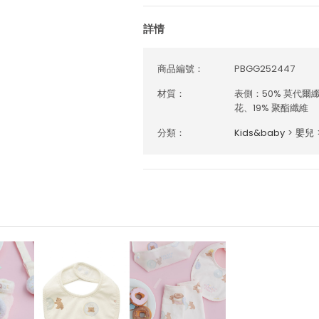
詳情
商品編號：
PBGG252447
材質：
表側：50% 莫代爾纖
花、19% 聚酯纖維
分類：
Kids&baby
>
嬰兒