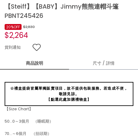
【Steiff】【BABY】Jimmy熊熊連帽斗篷
PBNT245426
20%OFF
$2,830
$2,264
貨到通知
商品說明
尺寸 / 詳情
☆禮盒提袋皆屬單獨販賣項目，故不提供包裝服務。若造成不便，
敬請見諒。
【點選此處加購禮物盒】
【Size Chart】
50…0～3個月 （睡眠期）
70…～6個月 （抬頭期）