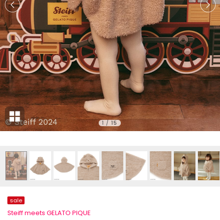
1
/
15
sale
Steiff meets GELATO PIQUE