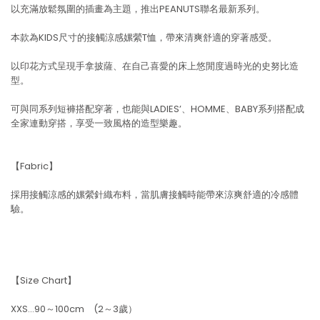
以充滿放鬆氛圍的插畫為主題，推出PEANUTS聯名最新系列。
本款為KIDS尺寸的接觸涼感嫘縈T恤，帶來清爽舒適的穿著感受。
以印花方式呈現手拿披薩、在自己喜愛的床上悠閒度過時光的史努比造
型。
可與同系列短褲搭配穿著，也能與LADIES’、HOMME、BABY系列搭配成
全家連動穿搭，享受一致風格的造型樂趣。
【Fabric】
採用接觸涼感的嫘縈針織布料，當肌膚接觸時能帶來涼爽舒適的冷感體
驗。
【Size Chart】
XXS…90～100cm (2～3歲）