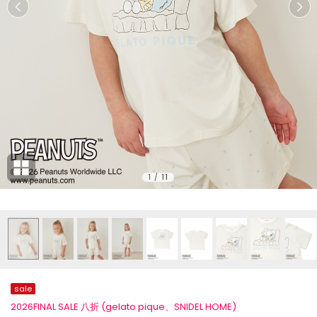
1
/
11
sale
2026FINAL SALE 八折 (gelato pique、SNIDEL HOME)