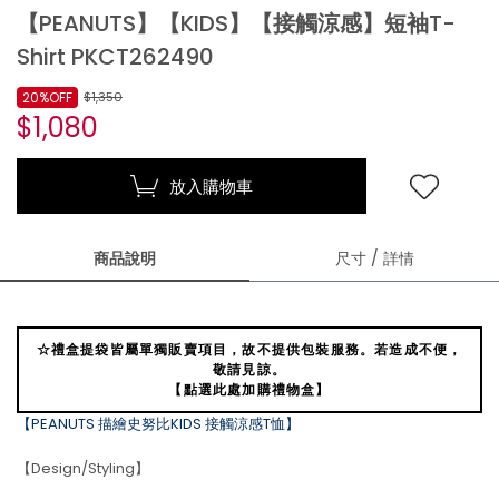
【PEANUTS】【KIDS】【接觸涼感】短袖T-
Shirt PKCT262490
20%OFF
$1,350
$1,080
放入購物車
商品說明
尺寸 / 詳情
☆禮盒提袋皆屬單獨販賣項目，故不提供包裝服務。若造成不便，
敬請見諒。
【點選此處加購禮物盒】
【PEANUTS 描繪史努比KIDS 接觸涼感T恤】
【Design/Styling】