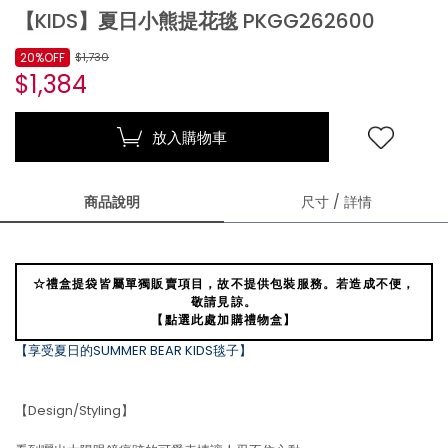
【KIDS】夏日小熊提花毯 PKGG262600
20%OFF
$1,730
$1,384
放入購物車
商品說明
尺寸 / 詳情
☆禮盒提袋皆屬單獨販賣項目，故不提供包裝服務。若造成不便，
敬請見諒。
【點選此處加購禮物盒】
【享受夏日的SUMMER BEAR KIDS毯子】
【Design/Styling】