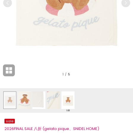
1
/
5
IVR
sale
2026FINAL SALE 八折 (gelato pique、SNIDEL HOME)