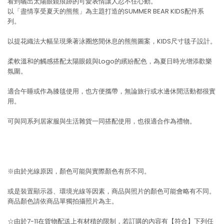
看到曬出太陽眼鏡痕跡的可愛表情讓人忍不住心動。
以「盡情享受夏天的熊熊」為主題打造的SUMMER BEAR KIDS配件系
列。
以提花織法大幅呈現乘著泳圈悠閒休息的熊熊圖案，KIDS尺寸毯子設計。
柔軟溫和的觸感搭配太陽眼鏡與Logo的繽紛配色，為夏日時光增添歡樂
氛圍。
適合午睡或作為膝毯使用，也方便攜帶，無論旅行或水邊休閒活動都很實
用。
可與同系列居家服與生活雜貨一同搭配使用，也很適合作為禮物。
※由於光線原因，顏色可能與實際顏色有所不同。
或是裝置顯示器、環境光線等因素，商品與照片的顏色可能會略有不同。
商品顏色請依商品單獨拍攝照片為主。
☆由於7-11在貨物配送上有材積的限制，若訂購的內容有【符合】下列任