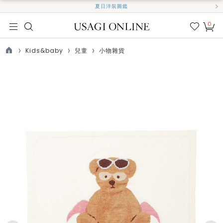
夏日洋裝圖鑑
0
我的
最愛
Kids&baby
兒童
小物雜貨
TOP