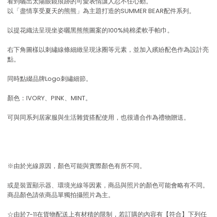
看到曬出太陽眼鏡痕跡的可愛表情讓人忍不住心動。
以「盡情享受夏天的熊熊」為主題打造的SUMMER BEAR配件系列。
以提花織法呈現坐姿曬黑熊熊圖案的100%純棉柔軟手帕巾。
右下角圖樣以刺繡線條細緻呈現泳圈等元素，並加入繽紛配色作為設計亮
點。
同時點綴品牌Logo刺繡細節。
顏色：IVORY、PINK、MINT。
可與同系列居家服與生活雜貨搭配使用，也很適合作為禮物贈送。
※由於光線原因，顏色可能與實際顏色有所不同。
或是裝置顯示器、環境光線等因素，商品與照片的顏色可能會略有不同。
商品顏色請依商品單獨拍攝照片為主。
☆由於7-11在貨物配送上有材積的限制，若訂購的內容有【符合】下列任