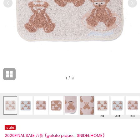
1
/
9
IVR
MNT
PNK
sale
2026FINAL SALE 八折 (gelato pique、SNIDEL HOME)