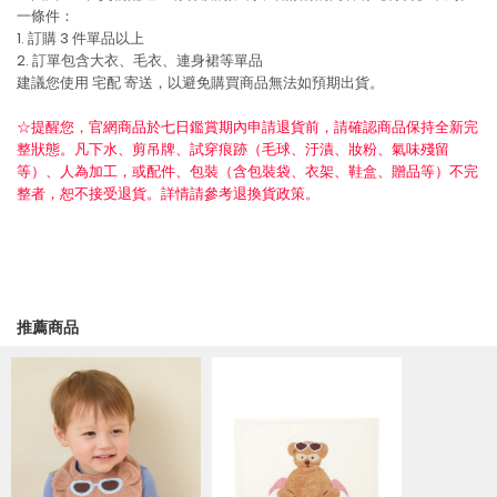
一條件：
1. 訂購 3 件單品以上
2. 訂單包含大衣、毛衣、連身裙等單品
建議您使用
宅配
寄送，以避免購買商品無法如預期出貨。
☆提醒您，官網商品於七日鑑賞期內申請退貨前，請確認商品保持全新完
整狀態。凡下水、剪吊牌、試穿痕跡（毛球、汙漬、妝粉、氣味殘留
等）、人為加工，或配件、包裝（含包裝袋、衣架、鞋盒、贈品等）不完
整者，恕不接受退貨。詳情請參考退換貨政策。
推薦商品