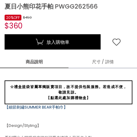
夏日小熊印花手帕 PWGG262566
20%OFF
$450
$360
放入購物車
商品說明
尺寸 / 詳情
☆禮盒提袋皆屬單獨販賣項目，故不提供包裝服務。若造成不便，
敬請見諒。
【點選此處加購禮物盒】
【細節刺繡SUMMER BEAR手帕巾】
【Design/Styling】