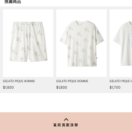
推薦商品
GELATO PIQUE HOMME
GELATO PIQUE HOMME
GELATO PIQUE
$1,930
$1,830
$1,700
返回頁面頂部