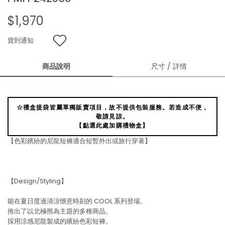
$1,970
貨到通知
商品說明
尺寸 / 詳情
☆禮盒提袋皆屬單獨販賣項目，故不提供包裝服務。若造成不便，
敬請見諒。
【點選此處加購禮物盒】
【色彩繽紛的尼龍短褲適合短暫外出或旅行穿著】
【Design/Styling】
能在夏日度過清涼愜意時刻的 COOL 系列登場。
推出了以北極熊為主題的多種商品。
採用涼感尼龍製成的繽紛色彩短褲。