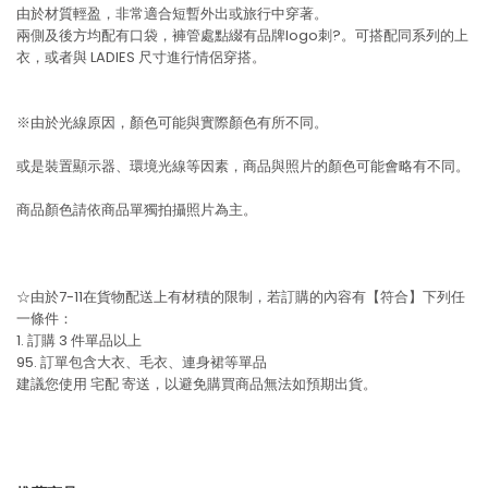
由於材質輕盈，非常適合短暫外出或旅行中穿著。
兩側及後方均配有口袋，褲管處點綴有品牌logo刺?。可搭配同系列的上
衣，或者與 LADIES 尺寸進行情侶穿搭。
※由於光線原因，顏色可能與實際顏色有所不同。
或是裝置顯示器、環境光線等因素，商品與照片的顏色可能會略有不同。
商品顏色請依商品單獨拍攝照片為主。
☆由於7-11在貨物配送上有材積的限制，若訂購的內容有【符合】下列任
一條件：
1. 訂購 3 件單品以上
95. 訂單包含大衣、毛衣、連身裙等單品
建議您使用
宅配
寄送，以避免購買商品無法如預期出貨。