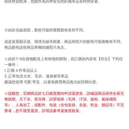
由於材質較薄，也能作為四季皆宜的針織單品長時間穿著。
※由於光線原因，顏色可能與實際顏色有所不同。
或是裝置顯示器、環境光線等因素，商品與照片的顏色可能會略有不同。
商品顏色請依商品單獨拍攝照片為主。
☆由於7-11在貨物配送上有材積的限制，若訂購的內容有【符合】下列任
一條件：
1. 訂購 3 件單品以上
2. 訂單包含大衣、毛衣、連身裙等單品
建議您使用
宅配
寄送，以避免購買商品無法如預期出貨。
☆提醒您，官網商品於七日鑑賞期內申請退貨前，請確認商品保持全新完
整狀態。凡下水、剪吊牌、試穿痕跡（毛球、汙漬、妝粉、氣味殘留
等）、人為加工，或配件、包裝（含包裝袋、衣架、鞋盒、贈品等）不完
整者，恕不接受退貨。詳情請參考退換貨政策。