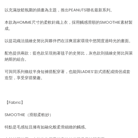
以充滿放鬆氛圍的插畫為主題，推出PEANUTS聯名最新系列。
本款為HOMME尺寸的柔軟針織上衣，採用觸感滑順的SMOOTHIE素材製
成。
以提花織法描繪史努比與夥伴們在涼爽居家環境中悠閒度過時光的畫面。
配色提供兩款：藍色款呈現抱著毯子的史努比，灰色款則描繪史努比與萊
納斯的組合。
可與同系列條紋半身短褲搭配穿著，也能與LADIES’款式搭配成情侶成套
造型，享受穿搭樂趣。
【Fabric】
SMOOTHIE（滑順柔軟紗）
特點是毛感短且擁有如融化般柔滑細緻的觸感。