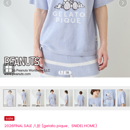
1
/
16
sale
2026FINAL SALE 八折 (gelato pique、SNIDEL HOME)