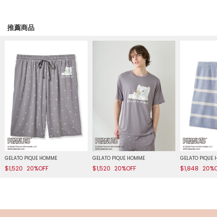
推薦商品
GELATO PIQUE HOMME
GELATO PIQUE HOMME
GELATO PIQUE
$1,520
20%OFF
$1,520
20%OFF
$1,848
20%