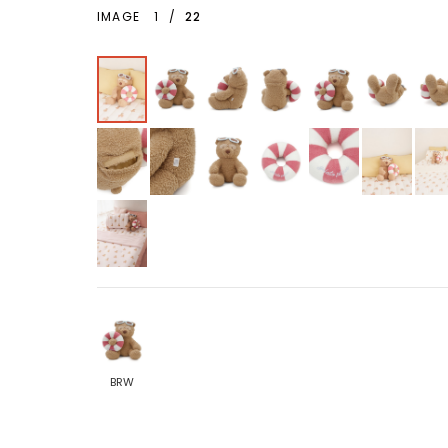
IMAGE
1
/
22
BRW