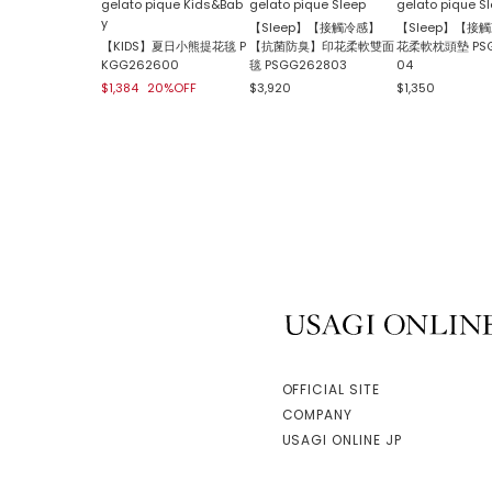
gelato pique Kids&Bab
gelato pique Sleep
gelato pique S
y
【Sleep】【接觸冷感】
【Sleep】【接
【KIDS】夏日小熊提花毯 P
【抗菌防臭】印花柔軟雙面
花柔軟枕頭墊 PSG
KGG262600
毯 PSGG262803
04
$1,384
20%OFF
$3,920
$1,350
USAGI ONLINE
OFFICIAL SITE
COMPANY
USAGI ONLINE JP