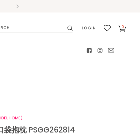
0
LOGIN
搜
我的
尋
最愛
facebook
instagram
mail
IDEL HOME)
袋抱枕 PSGG262814