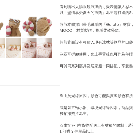
看到曬出太陽眼鏡痕跡的可愛表情讓人忍不
以「盡情享受夏天的熊熊」為主題打造的SUM
熊熊本體採用長毛絨感的「Gelato」材質
MOCO」材質製作，抱感柔軟蓬鬆。
熊熊背面設有可放入現有冰枕等物品的口袋
泳圈可拆卸使用，套上手臂後也可作為午睡
可與同系列寢具及居家服一同搭配，享受整
※由於光線原因，顏色可能與實際顏色有所
或是裝置顯示器、環境光線等因素，商品與
獨拍攝照片為主。
☆由於7-11在貨物配送上有材積的限制，
1. 訂購 3 件單品以上