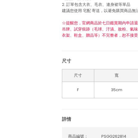
2. 訂單包含大衣、毛衣、連身裙等單品
建議您使用
宅配
寄送，以避免購買商品無
☆提醒您，官網商品於七日鑑賞期內申請退
吊牌、試穿痕跡（毛球、汙漬、妝粉、氣味
衣架、鞋盒、贈品等）不完整者，恕不接受
尺寸
尺寸
寬
F
35cm
詳情
商品編號：
PSGG262814