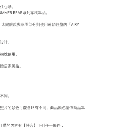
住心動。
MER BEAR系列靠枕單品。
，太陽眼鏡與泳圈部分則使用蓬鬆輕盈的「AIRY
設計。
抱枕使用。
體居家風格。
不同。
照片的顏色可能會略有不同。商品顏色請依商品單
若訂購的內容有【符合】下列任一條件：