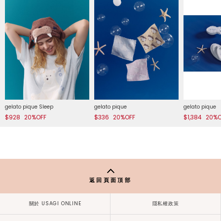
gelato pique Sleep
gelato pique
gelato pique
$928
20%OFF
$336
20%OFF
$1,384
20%O
返回頁面頂部
關於 USAGI ONLINE
隱私權政策