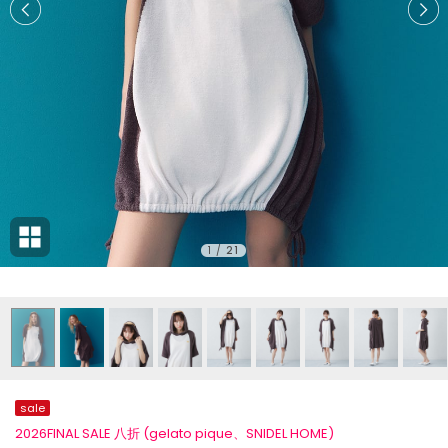
1
/
21
sale
2026FINAL SALE 八折 (gelato pique、SNIDEL HOME)