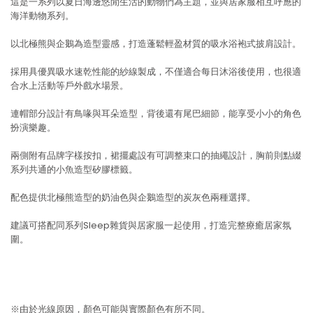
這是一系列以夏日海邊悠閒生活的動物們為主題，並與居家服相互呼應的
海洋動物系列。
以北極熊與企鵝為造型靈感，打造蓬鬆輕盈材質的吸水浴袍式披肩設計。
採用具優異吸水速乾性能的紗線製成，不僅適合每日沐浴後使用，也很適
合水上活動等戶外戲水場景。
連帽部分設計有鳥喙與耳朵造型，背後還有尾巴細節，能享受小小的角色
扮演樂趣。
兩側附有品牌字樣按扣，裙擺處設有可調整束口的抽繩設計，胸前則點綴
系列共通的小魚造型矽膠標籤。
配色提供北極熊造型的奶油色與企鵝造型的炭灰色兩種選擇。
建議可搭配同系列Sleep雜貨與居家服一起使用，打造完整療癒居家氛
圍。
※由於光線原因，顏色可能與實際顏色有所不同。