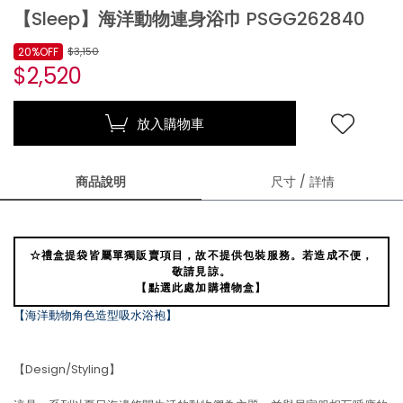
【Sleep】海洋動物連身浴巾 PSGG262840
20%OFF
$3,150
$2,520
放入購物車
商品說明
尺寸 / 詳情
☆禮盒提袋皆屬單獨販賣項目，故不提供包裝服務。若造成不便，
敬請見諒。
【點選此處加購禮物盒】
【海洋動物角色造型吸水浴袍】
【Design/Styling】