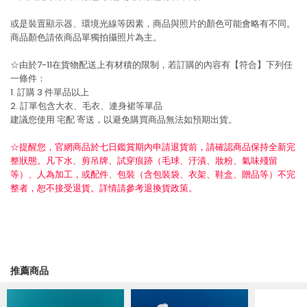
或是裝置顯示器、環境光線等因素，商品與照片的顏色可能會略有不同。
商品顏色請依商品單獨拍攝照片為主。
☆由於7-11在貨物配送上有材積的限制，若訂購的內容有【符合】下列任
一條件：
1. 訂購 3 件單品以上
2. 訂單包含大衣、毛衣、連身裙等單品
建議您使用
宅配
寄送，以避免購買商品無法如預期出貨。
☆提醒您，官網商品於七日鑑賞期內申請退貨前，請確認商品保持全新完
整狀態。凡下水、剪吊牌、試穿痕跡（毛球、汙漬、妝粉、氣味殘留
等）、人為加工，或配件、包裝（含包裝袋、衣架、鞋盒、贈品等）不完
整者，恕不接受退貨。詳情請參考退換貨政策。
推薦商品