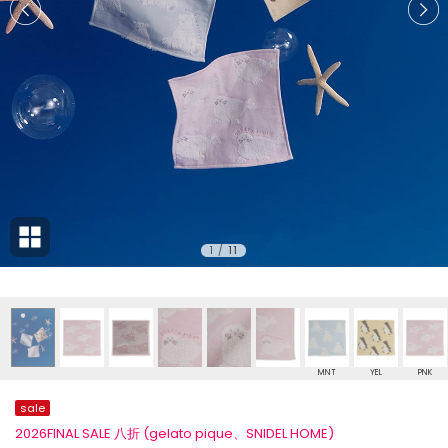
1
/
11
MNT
YEL
PNK
sale
2026FINAL SALE 八折 (gelato pique、SNIDEL HOME)