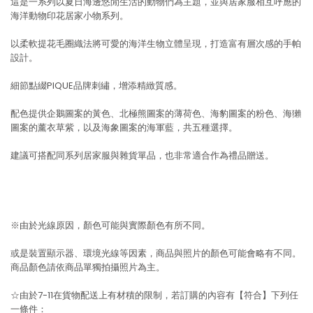
這是一系列以夏日海邊悠閒生活的動物們為主題，並與居家服相互呼應的
海洋動物印花居家小物系列。
以柔軟提花毛圈織法將可愛的海洋生物立體呈現，打造富有層次感的手帕
設計。
細節點綴PIQUE品牌刺繡，增添精緻質感。
配色提供企鵝圖案的黃色、北極熊圖案的薄荷色、海豹圖案的粉色、海獺
圖案的薰衣草紫，以及海象圖案的海軍藍，共五種選擇。
建議可搭配同系列居家服與雜貨單品，也非常適合作為禮品贈送。
※由於光線原因，顏色可能與實際顏色有所不同。
或是裝置顯示器、環境光線等因素，商品與照片的顏色可能會略有不同。
商品顏色請依商品單獨拍攝照片為主。
☆由於7-11在貨物配送上有材積的限制，若訂購的內容有【符合】下列任
一條件：