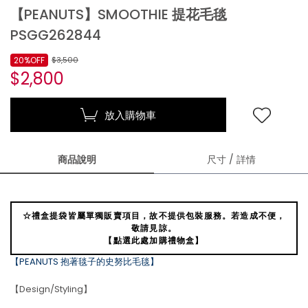
【PEANUTS】SMOOTHIE 提花毛毯
PSGG262844
20%OFF
$3,500
$2,800
放入購物車
商品說明
尺寸 / 詳情
☆禮盒提袋皆屬單獨販賣項目，故不提供包裝服務。若造成不便，
敬請見諒。
【點選此處加購禮物盒】
【PEANUTS 抱著毯子的史努比毛毯】
【Design/Styling】