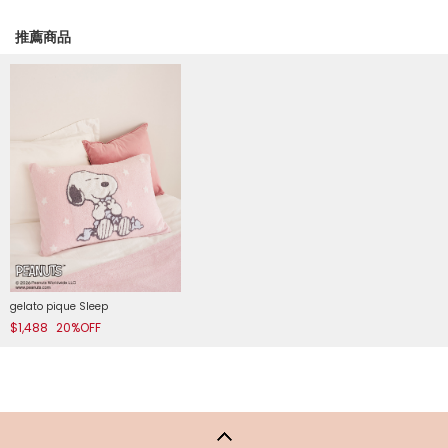
推薦商品
gelato pique Sleep
$1,488
20%OFF