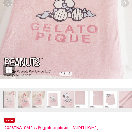
1
/
14
sale
2026FINAL SALE 八折 (gelato pique、SNIDEL HOME)