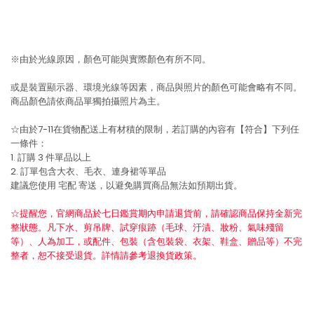
※由於光線原因，顏色可能與實際顏色有所不同。
或是裝置顯示器、環境光線等因素，商品與照片的顏色可能會略有不同。
商品顏色請依商品單獨拍攝照片為主。
☆由於7-11在貨物配送上有材積的限制，若訂購的內容有【符合】下列任
一條件：
1. 訂購 3 件單品以上
2. 訂單包含大衣、毛衣、連身裙等單品
建議您使用
宅配
寄送，以避免購買商品無法如預期出貨。
☆提醒您，官網商品於七日鑑賞期內申請退貨前，請確認商品保持全新完
整狀態。凡下水、剪吊牌、試穿痕跡（毛球、汙漬、妝粉、氣味殘留
等）、人為加工，或配件、包裝（含包裝袋、衣架、鞋盒、贈品等）不完
整者，恕不接受退貨。詳情請參考退換貨政策。