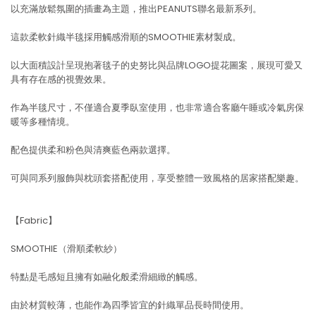
以充滿放鬆氛圍的插畫為主題，推出PEANUTS聯名最新系列。
這款柔軟針織半毯採用觸感滑順的SMOOTHIE素材製成。
以大面積設計呈現抱著毯子的史努比與品牌LOGO提花圖案，展現可愛又
具有存在感的視覺效果。
作為半毯尺寸，不僅適合夏季臥室使用，也非常適合客廳午睡或冷氣房保
暖等多種情境。
配色提供柔和粉色與清爽藍色兩款選擇。
可與同系列服飾與枕頭套搭配使用，享受整體一致風格的居家搭配樂趣。
【Fabric】
SMOOTHIE（滑順柔軟紗）
特點是毛感短且擁有如融化般柔滑細緻的觸感。
由於材質較薄，也能作為四季皆宜的針織單品長時間使用。