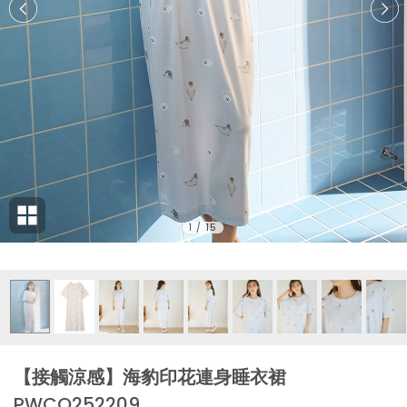
1
/
15
【接觸涼感】海豹印花連身睡衣裙
PWCO252209