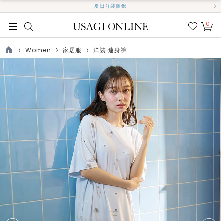
夏日洋裝圖鑑
0
我的
最愛
Women
家居服
洋裝‧連身褲
TOP