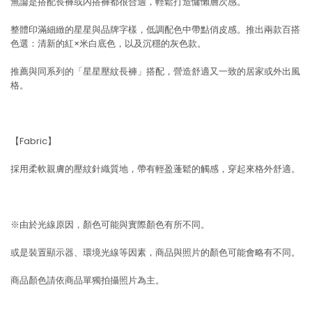
無論是搭配長褲或內搭褲都很合適，輕鬆打造慵懶層次感。
整體印滿細緻的星星與品牌字樣，低調配色中帶點俏皮感。推出兩款百搭
色選：清新的紅×米白底色，以及沉穩的灰色款。
推薦與同系列的「星星壓紋長褲」搭配，營造舒適又一致的居家或外出風
格。
【Fabric】
採用柔軟親膚的壓紋針織質地，帶有輕盈蓬鬆的觸感，穿起來格外舒適。
※由於光線原因，顏色可能與實際顏色有所不同。
或是裝置顯示器、環境光線等因素，商品與照片的顏色可能會略有不同。
商品顏色請依商品單獨拍攝照片為主。