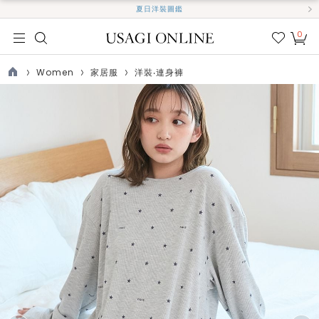
夏日洋裝圖鑑
0
我的
最愛
Women
家居服
洋裝‧連身褲
TOP