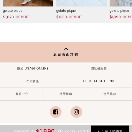
gelato pique
gelato pique
gelato pique
$1,820
30%OFF
$1,330
30%OFF
$1,099
30%
返回頁面頂部
關於 USAGI ONLINE
隱私權政策
門市資訊
OFFICIAL SITE LINK
客服中心
使用指南
使用條款
facebook
instagram
$1,890
放入購物車
Copyright © mash style lab(taiwan) Co.,Ltd. All Rights Reserved.