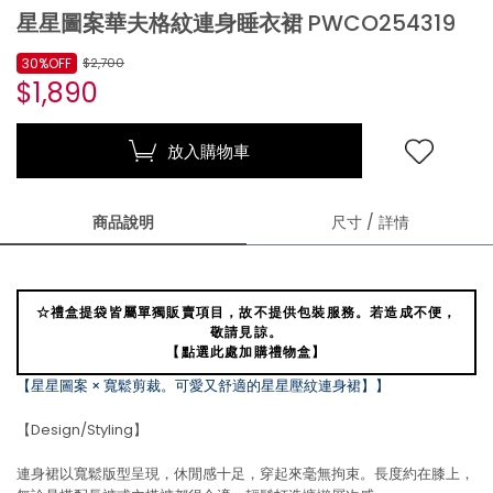
星星圖案華夫格紋連身睡衣裙 PWCO254319
30%OFF
$2,700
$1,890
放入購物車
商品說明
尺寸 / 詳情
☆禮盒提袋皆屬單獨販賣項目，故不提供包裝服務。若造成不便，
敬請見諒。
【點選此處加購禮物盒】
【星星圖案 × 寬鬆剪裁。可愛又舒適的星星壓紋連身裙】】
【Design/Styling】
連身裙以寬鬆版型呈現，休閒感十足，穿起來毫無拘束。長度約在膝上，