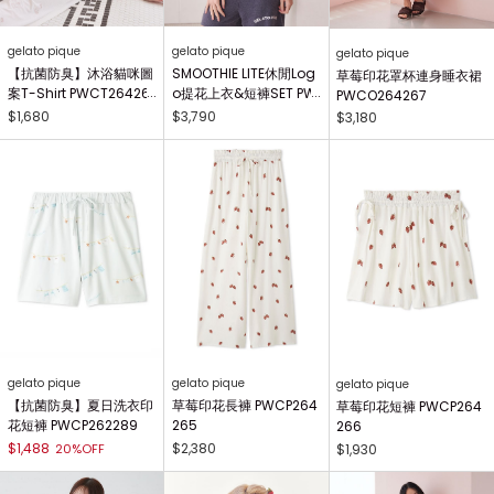
gelato pique
gelato pique
gelato pique
【抗菌防臭】沐浴貓咪圖
SMOOTHIE LITE休閒Log
草莓印花罩杯連身睡衣裙
案T-Shirt PWCT26426
o提花上衣&短褲SET PW
PWCO264267
0
NT264017
$1,680
$3,790
$3,180
gelato pique
gelato pique
gelato pique
【抗菌防臭】夏日洗衣印
草莓印花長褲 PWCP264
草莓印花短褲 PWCP264
花短褲 PWCP262289
265
266
$1,488
$2,380
20%OFF
$1,930