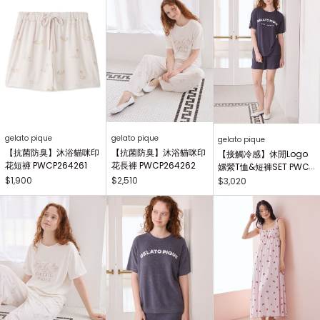
gelato pique
gelato pique
gelato pique
【抗菌防臭】沐浴貓咪印
【抗菌防臭】沐浴貓咪印
【接觸冷感】休閒Logo
花短褲 PWCP264261
花長褲 PWCP264262
嫘縈T恤&短褲SET PWCT
264201
$1,900
$2,510
$3,020