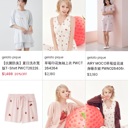
gelato pique
gelato pique
gelato pique
【抗菌防臭】夏日洗衣寬
草莓印花無袖上衣 PWCT
AIRY MOCO草莓提花連
版T-Shirt PWCT26228
264264
身睡衣裙 PWNO264060
8
$1,488
$2,180
20%OFF
$3,180