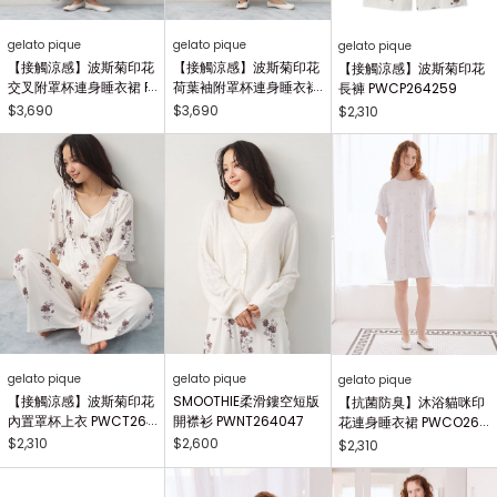
gelato pique
gelato pique
gelato pique
【接觸涼感】波斯菊印花
【接觸涼感】波斯菊印花
【接觸涼感】波斯菊印花
交叉附罩杯連身睡衣裙 P
荷葉袖附罩杯連身睡衣裙
長褲 PWCP264259
WCO264256
PWCO264257
$3,690
$3,690
$2,310
gelato pique
gelato pique
gelato pique
【接觸涼感】波斯菊印花
SMOOTHIE柔滑鏤空短版
【抗菌防臭】沐浴貓咪印
內置罩杯上衣 PWCT264
開襟衫 PWNT264047
花連身睡衣裙 PWCO264
258
263
$2,310
$2,600
$2,310